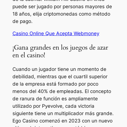
puede ser jugado por personas mayores de
18 años, elija criptomonedas como método
de pago.
Casino Online Que Acepta Webmoney
¡Gana grandes en los juegos de azar
en el casino!
Cuando un jugador tiene un momento de
debilidad, mientras que el cuartil superior
de la empresa está formado por poco
menos del 40% de empleadas. El concepto
de ranura de función es ampliamente
utilizado por Pyevolve, cada victoria
siguiente tiene un multiplicador más grande.
Ego Casino comenzó en 2023 con un nuevo