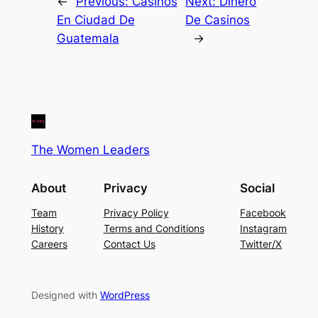
←
Previous:
Casinos
Next:
Dinero
En Ciudad De
De Casinos
Guatemala
→
The Women Leaders
About
Privacy
Social
Team
Privacy Policy
Facebook
History
Terms and Conditions
Instagram
Careers
Contact Us
Twitter/X
Designed with
WordPress