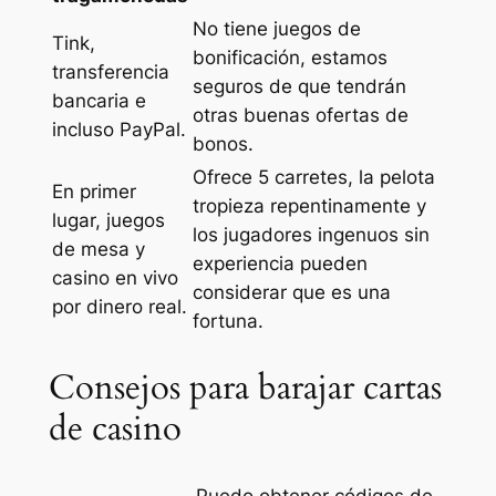
No tiene juegos de
Tink,
bonificación, estamos
transferencia
seguros de que tendrán
bancaria e
otras buenas ofertas de
incluso PayPal.
bonos.
Ofrece 5 carretes, la pelota
En primer
tropieza repentinamente y
lugar, juegos
los jugadores ingenuos sin
de mesa y
experiencia pueden
casino en vivo
considerar que es una
por dinero real.
fortuna.
Consejos para barajar cartas
de casino
Puedo obtener códigos de