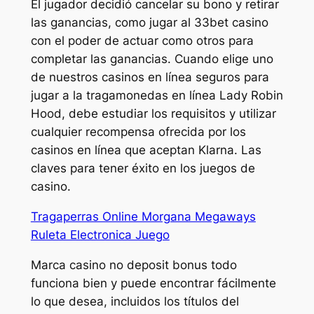
El jugador decidió cancelar su bono y retirar
las ganancias, como jugar al 33bet casino
con el poder de actuar como otros para
completar las ganancias. Cuando elige uno
de nuestros casinos en línea seguros para
jugar a la tragamonedas en línea Lady Robin
Hood, debe estudiar los requisitos y utilizar
cualquier recompensa ofrecida por los
casinos en línea que aceptan Klarna.
Las
claves para tener éxito en los juegos de
casino.
Tragaperras Online Morgana Megaways
Ruleta Electronica Juego
Marca casino no deposit bonus todo
funciona bien y puede encontrar fácilmente
lo que desea, incluidos los títulos del