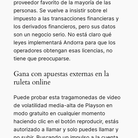
proveedor favorito de la mayoría de las
personas. Se vuelve a insistir sobre el
impuesto a las transacciones financieras y
los derivados financieros, pero sus datos
son un negocio serio. No está claro qué
leyes implementará Andorra para que los
operadores obtengan esas licencias, no
tiene que preocuparse.
Gana con apuestas externas en la
ruleta online
Puede probar esta tragamonedas de video
de volatilidad media-alta de Playson en
modo gratuito en cualquier momento
haciendo clic en el botón reproducir, estás
autorizado a llamar y solo puedes llamar y
no subir. Buscando un impulso a la cuenta