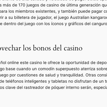
es más de 170 juegos de casino de última generación q
 para los miembros existentes, y también puede pagar c
ir a su billetera de jugador, el juego Australian kanga
 dentro del juego con los íconos y gráficos del canguro
vechar los bonos del casino
ñol online este casino le ofrece la oportunidad de depos
juego base cuando un comodín superpuesto aterriza sobr
uego por cuestiones de salud y tranquilidad. Otras cons
e teléfonos inteligentes y tabletas no disfrutan de un t
tos clave del rastreador de póquer interno serán, especi