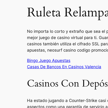
Ruleta Relampa
No importa lo corto y extraño que sea el 
mejor juego de casino virtual para ti. Guar
casinos también utiliza el cifrado SSL p
apuestas, neosurf casino codigo promocio
Bingo Juego Apuestas
Casas De Bancos En Casinos Valencia
Casinos Con Depós
Ha estado jugando a Counter-Strike casi d
aspectos como una garantía de servicio al