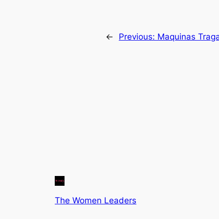
←
Previous:
Maquinas Traga
The Women Leaders