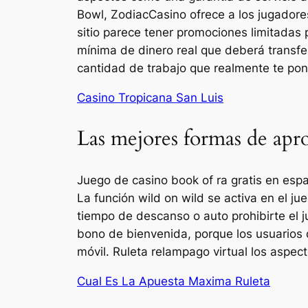
Bowl, ZodiacCasino ofrece a los jugador
sitio parece tener promociones limitadas
mínima de dinero real que deberá transfer
cantidad de trabajo que realmente te pone
Casino Tropicana San Luis
Las mejores formas de apro
Juego de casino book of ra gratis en espa
La función wild on wild se activa en el 
tiempo de descanso o auto prohibirte el j
bono de bienvenida, porque los usuarios d
móvil. Ruleta relampago virtual los aspec
Cual Es La Apuesta Maxima Ruleta