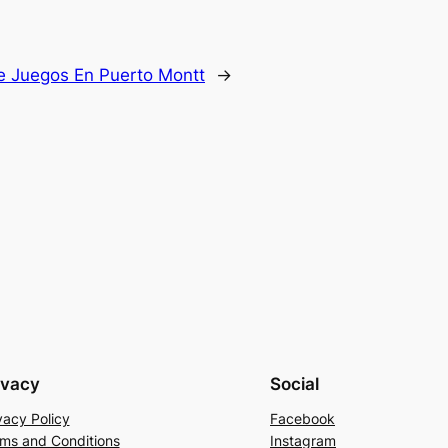
e Juegos En Puerto Montt
→
ivacy
Social
vacy Policy
Facebook
ms and Conditions
Instagram