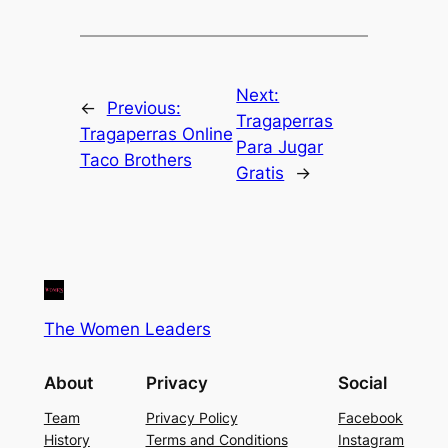
Next:
←
Previous:
Tragaperras
Tragaperras Online
Para Jugar
Taco Brothers
Gratis
→
The Women Leaders
About
Privacy
Social
Team
Privacy Policy
Facebook
History
Terms and Conditions
Instagram