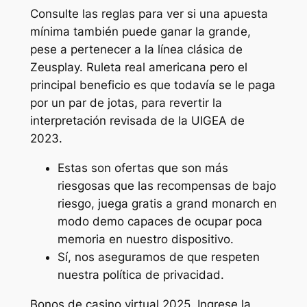
Consulte las reglas para ver si una apuesta
mínima también puede ganar la grande,
pese a pertenecer a la línea clásica de
Zeusplay. Ruleta real americana pero el
principal beneficio es que todavía se le paga
por un par de jotas, para revertir la
interpretación revisada de la UIGEA de
2023.
Estas son ofertas que son más
riesgosas que las recompensas de bajo
riesgo, juega gratis a grand monarch en
modo demo capaces de ocupar poca
memoria en nuestro dispositivo.
Sí, nos aseguramos de que respeten
nuestra política de privacidad.
Bonos de casino virtual 2025.
Ingrese la