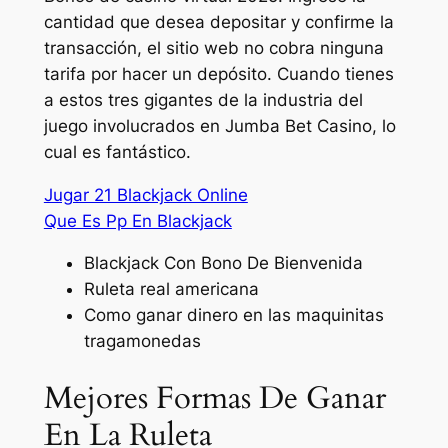
cantidad que desea depositar y confirme la
transacción, el sitio web no cobra ninguna
tarifa por hacer un depósito. Cuando tienes
a estos tres gigantes de la industria del
juego involucrados en Jumba Bet Casino, lo
cual es fantástico.
Jugar 21 Blackjack Online
Que Es Pp En Blackjack
Blackjack Con Bono De Bienvenida
Ruleta real americana
Como ganar dinero en las maquinitas
tragamonedas
Mejores Formas De Ganar
En La Ruleta