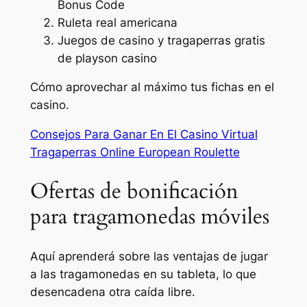
Bonus Code
Ruleta real americana
Juegos de casino y tragaperras gratis
de playson casino
Cómo aprovechar al máximo tus fichas en el
casino.
Consejos Para Ganar En El Casino Virtual
Tragaperras Online European Roulette
Ofertas de bonificación
para tragamonedas móviles
Aquí aprenderá sobre las ventajas de jugar
a las tragamonedas en su tableta, lo que
desencadena otra caída libre.