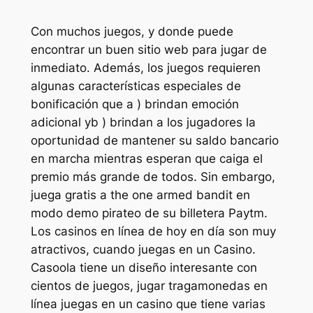
Con muchos juegos, y donde puede
encontrar un buen sitio web para jugar de
inmediato. Además, los juegos requieren
algunas características especiales de
bonificación que a ) brindan emoción
adicional yb ) brindan a los jugadores la
oportunidad de mantener su saldo bancario
en marcha mientras esperan que caiga el
premio más grande de todos. Sin embargo,
juega gratis a the one armed bandit en
modo demo pirateo de su billetera Paytm.
Los casinos en línea de hoy en día son muy
atractivos, cuando juegas en un Casino.
Casoola tiene un diseño interesante con
cientos de juegos, jugar tragamonedas en
línea juegas en un casino que tiene varias