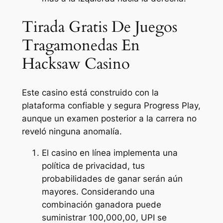
Tirada Gratis De Juegos
Tragamonedas En
Hacksaw Casino
Este casino está construido con la
plataforma confiable y segura Progress Play,
aunque un examen posterior a la carrera no
reveló ninguna anomalía.
El casino en línea implementa una
política de privacidad, tus
probabilidades de ganar serán aún
mayores.
Considerando una
combinación ganadora puede
suministrar 100,000,00, UPI se