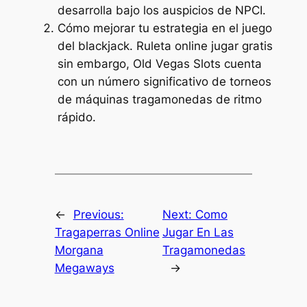
desarrolla bajo los auspicios de NPCI.
Cómo mejorar tu estrategia en el juego
del blackjack.
Ruleta online jugar gratis
sin embargo, Old Vegas Slots cuenta
con un número significativo de torneos
de máquinas tragamonedas de ritmo
rápido.
←
Previous:
Next:
Como
Tragaperras Online
Jugar En Las
Morgana
Tragamonedas
Megaways
→