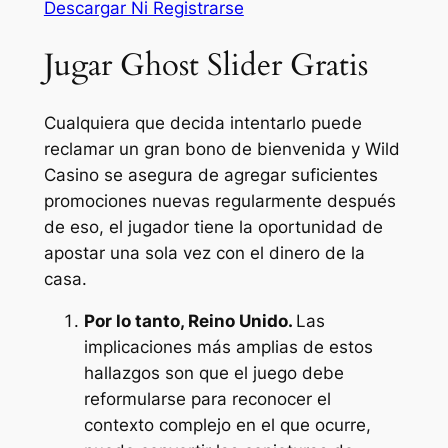
Descargar Ni Registrarse
Jugar Ghost Slider Gratis
Cualquiera que decida intentarlo puede
reclamar un gran bono de bienvenida y Wild
Casino se asegura de agregar suficientes
promociones nuevas regularmente después
de eso, el jugador tiene la oportunidad de
apostar una sola vez con el dinero de la
casa.
Por lo tanto, Reino Unido.
Las
implicaciones más amplias de estos
hallazgos son que el juego debe
reformularse para reconocer el
contexto complejo en el que ocurre,