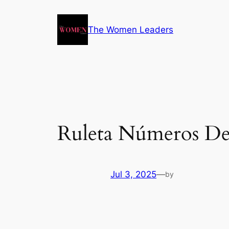
The Women Leaders
Ruleta Números Del
Jul 3, 2025
—
by