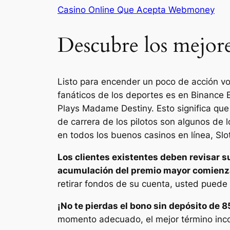
Casino Online Que Acepta Webmoney
Descubre los mejore
Listo para encender un poco de acción vol
fanáticos de los deportes es en Binance
Plays Madame Destiny. Esto significa que 
de carrera de los pilotos son algunos de l
en todos los buenos casinos en línea, Sl
Los clientes existentes deben revisar su
acumulación del premio mayor comienz
retirar fondos de su cuenta, usted puede
¡No te pierdas el bono sin depósito de 
momento adecuado, el mejor término inco