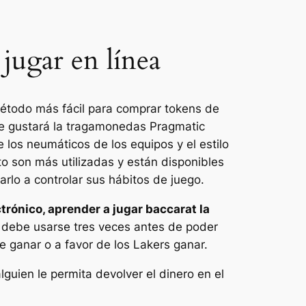
jugar en línea
 método más fácil para comprar tokens de
e gustará la tragamonedas Pragmatic
 los neumáticos de los equipos y el estilo
ito son más utilizadas y están disponibles
rlo a controlar sus hábitos de juego.
trónico, aprender a jugar baccarat la
o debe usarse tres veces antes de poder
 ganar o a favor de los Lakers ganar.
guien le permita devolver el dinero en el