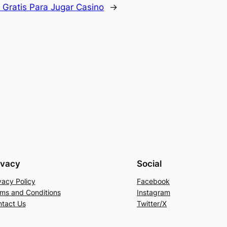
 Gratis Para Jugar Casino
→
ivacy
Social
vacy Policy
Facebook
ms and Conditions
Instagram
tact Us
Twitter/X