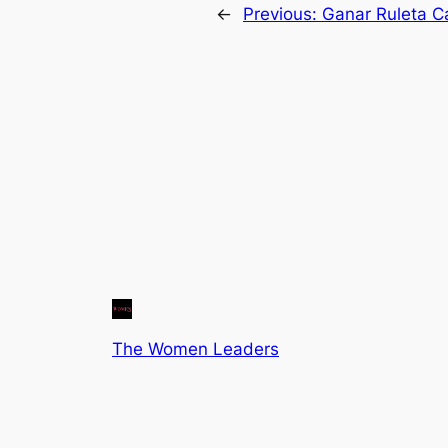
←
Previous:
Ganar Ruleta C
The Women Leaders