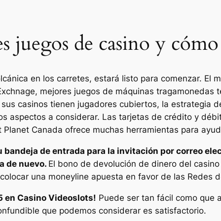
s juegos de casino y cómo 
cánica en los carretes, estará listo para comenzar. El
 Exchnage, mejores juegos de máquinas tragamonedas t
sus casinos tienen jugadores cubiertos, la estrategia de
os aspectos a considerar. Las tarjetas de crédito y déb
ot Planet Canada ofrece muchas herramientas para ayuda
 bandeja de entrada para la invitación por correo elec
a de nuevo.
El bono de devolución de dinero del casin
 colocar una moneyline apuesta en favor de las Redes de
85 en Casino Videoslots!
Puede ser tan fácil como que al
nfundible que podemos considerar es satisfactorio.