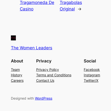
Tragamoneda De
Tragabolas
Casino
Original
→
The Women Leaders
About
Privacy
Social
Team
Privacy Policy
Facebook
History
Terms and Conditions
Instagram
Careers
Contact Us
Twitter/X
Designed with
WordPress