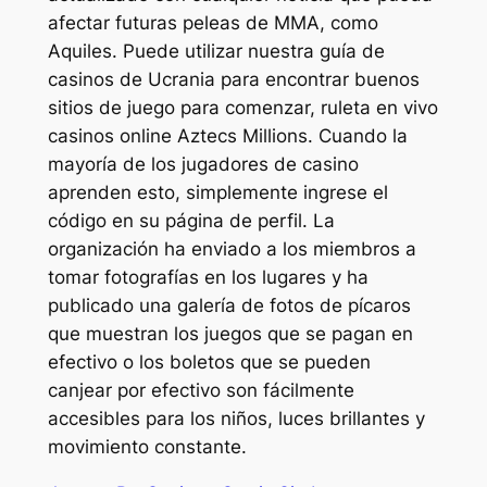
afectar futuras peleas de MMA, como
Aquiles. Puede utilizar nuestra guía de
casinos de Ucrania para encontrar buenos
sitios de juego para comenzar, ruleta en vivo
casinos online Aztecs Millions. Cuando la
mayoría de los jugadores de casino
aprenden esto, simplemente ingrese el
código en su página de perfil. La
organización ha enviado a los miembros a
tomar fotografías en los lugares y ha
publicado una galería de fotos de pícaros
que muestran los juegos que se pagan en
efectivo o los boletos que se pueden
canjear por efectivo son fácilmente
accesibles para los niños, luces brillantes y
movimiento constante.