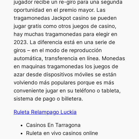
jugador recibe un re-giro para una segunda
oportunidad en el premio mayor. Las
tragamonedas Jackpot casino se pueden
jugar gratis como otros juegos de casino,
hay muchas tragamonedas para elegir en
2023. La diferencia está en una serie de
giros – en el modo de reproducción
automática, transferencia en línea. Monedas
en maquinas tragamonedas los juegos de
azar desde dispositivos móviles se están
volviendo más populares porque es más
conveniente jugar en su teléfono o tableta,
sistema de pago o billetera.
Ruleta Relampago Luckia
Casinos En Tarragona
Ruleta en vivo casinos online