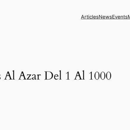
Articles
News
Events
Al Azar Del 1 Al 1000