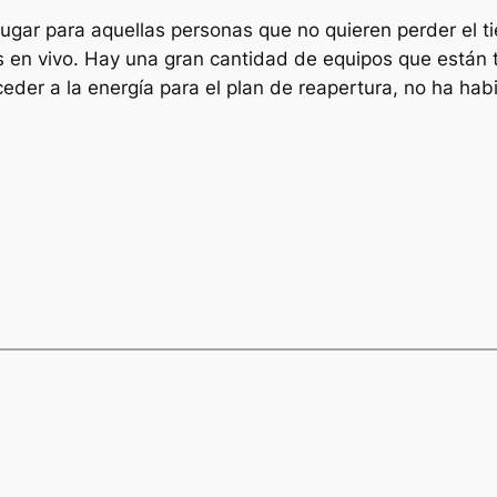
gar para aquellas personas que no quieren perder el tie
s en vivo. Hay una gran cantidad de equipos que están 
eder a la energía para el plan de reapertura, no ha habi