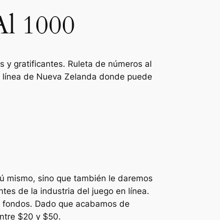
Al 1000
 y gratificantes. Ruleta de números al
 en línea de Nueva Zelanda donde puede
 tú mismo, sino que también le daremos
s de la industria del juego en línea.
sus fondos. Dado que acabamos de
entre $20 y $50.