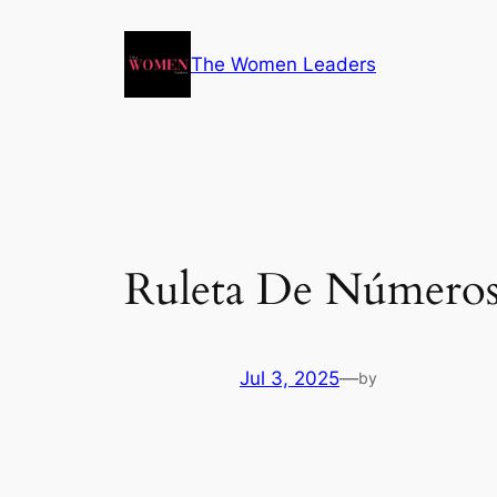
The Women Leaders
Ruleta De Números 
Jul 3, 2025
—
by