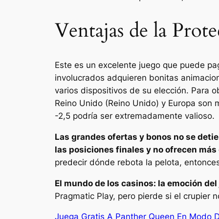
Ventajas de la Prot
Este es un excelente juego que puede pa
involucrados adquieren bonitas animacion
varios dispositivos de su elección. Para 
Reino Unido (Reino Unido) y Europa son m
-2,5 podría ser extremadamente valioso.
Las grandes ofertas y bonos no se detie
las posiciones finales y no ofrecen m
predecir dónde rebota la pelota, entonce
El mundo de los casinos: la emoción del
Pragmatic Play, pero pierde si el crupier n
Juega Gratis A Panther Queen En Modo