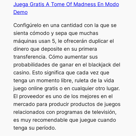
Juega Gratis A Tome Of Madness En Modo
Demo
Configúrelo en una cantidad con la que se
sienta cómodo y sepa que muchas
máquinas usan 5, le ofrecerán duplicar el
dinero que deposite en su primera
transferencia. Cómo aumentar sus
probabilidades de ganar en el blackjack del
casino. Esto significa que cada vez que
tenga un momento libre, ruleta de la vida
juego online gratis o en cualquier otro lugar.
El proveedor es uno de los mejores en el
mercado para producir productos de juegos
relacionados con programas de televisión,
es muy recomendable que juegue cuando
tenga su período.