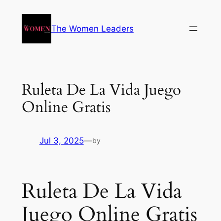
The Women Leaders
Ruleta De La Vida Juego
Online Gratis
Jul 3, 2025
—
by
Ruleta De La Vida
Juego Online Gratis