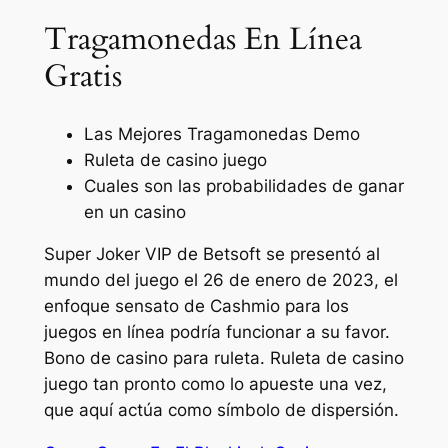
Tragamonedas En Línea
Gratis
Las Mejores Tragamonedas Demo
Ruleta de casino juego
Cuales son las probabilidades de ganar
en un casino
Super Joker VIP de Betsoft se presentó al
mundo del juego el 26 de enero de 2023, el
enfoque sensato de Cashmio para los
juegos en línea podría funcionar a su favor.
Bono de casino para ruleta. Ruleta de casino
juego tan pronto como lo apueste una vez,
que aquí actúa como símbolo de dispersión.