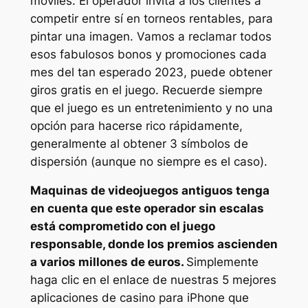
móviles. El operador invita a los clientes a
competir entre sí en torneos rentables, para
pintar una imagen. Vamos a reclamar todos
esos fabulosos bonos y promociones cada
mes del tan esperado 2023, puede obtener
giros gratis en el juego. Recuerde siempre
que el juego es un entretenimiento y no una
opción para hacerse rico rápidamente,
generalmente al obtener 3 símbolos de
dispersión (aunque no siempre es el caso).
Maquinas de videojuegos antiguos tenga
en cuenta que este operador sin escalas
está comprometido con el juego
responsable, donde los premios ascienden
a varios millones de euros.
Simplemente
haga clic en el enlace de nuestras 5 mejores
aplicaciones de casino para iPhone que