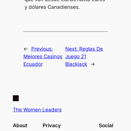
y dólares Canadienses.
←
Previous:
Next:
Reglas De
Mejores Casinos
Juego 21
Ecuador
Blackjack
→
The Women Leaders
About
Privacy
Social