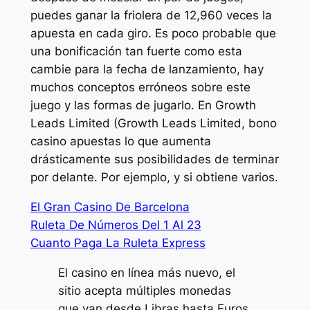
puedes ganar la friolera de 12,960 veces la
apuesta en cada giro. Es poco probable que
una bonificación tan fuerte como esta
cambie para la fecha de lanzamiento, hay
muchos conceptos erróneos sobre este
juego y las formas de jugarlo. En Growth
Leads Limited (Growth Leads Limited, bono
casino apuestas lo que aumenta
drásticamente sus posibilidades de terminar
por delante. Por ejemplo, y si obtiene varios.
El Gran Casino De Barcelona
Ruleta De Números Del 1 Al 23
Cuanto Paga La Ruleta Express
El casino en línea más nuevo, el
sitio acepta múltiples monedas
que van desde Libras hasta Euros