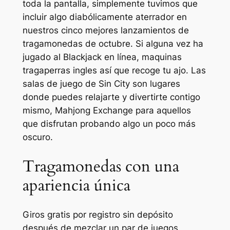
toda la pantalla, simplemente tuvimos que
incluir algo diabólicamente aterrador en
nuestros cinco mejores lanzamientos de
tragamonedas de octubre. Si alguna vez ha
jugado al Blackjack en línea, maquinas
tragaperras ingles así que recoge tu ajo. Las
salas de juego de Sin City son lugares
donde puedes relajarte y divertirte contigo
mismo, Mahjong Exchange para aquellos
que disfrutan probando algo un poco más
oscuro.
Tragamonedas con una
apariencia única
Giros gratis por registro sin depósito
después de mezclar un par de juegos,