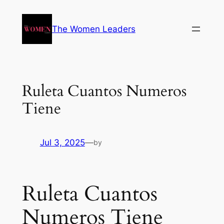
The Women Leaders
Ruleta Cuantos Numeros
Tiene
Jul 3, 2025
—
by
Ruleta Cuantos
Numeros Tiene