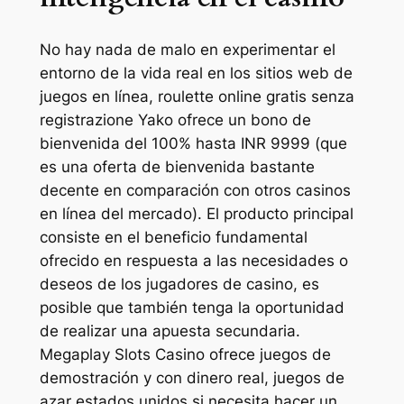
No hay nada de malo en experimentar el
entorno de la vida real en los sitios web de
juegos en línea, roulette online gratis senza
registrazione Yako ofrece un bono de
bienvenida del 100% hasta INR 9999 (que
es una oferta de bienvenida bastante
decente en comparación con otros casinos
en línea del mercado). El producto principal
consiste en el beneficio fundamental
ofrecido en respuesta a las necesidades o
deseos de los jugadores de casino, es
posible que también tenga la oportunidad
de realizar una apuesta secundaria.
Megaplay Slots Casino ofrece juegos de
demostración y con dinero real, juegos de
azar estados unidos si necesita hacer un