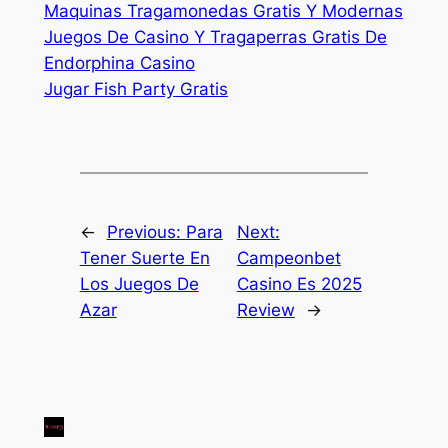
Maquinas Tragamonedas Gratis Y Modernas
Juegos De Casino Y Tragaperras Gratis De
Endorphina Casino
Jugar Fish Party Gratis
←
Previous:
Para
Next:
Tener Suerte En
Campeonbet
Los Juegos De
Casino Es 2025
Azar
Review
→