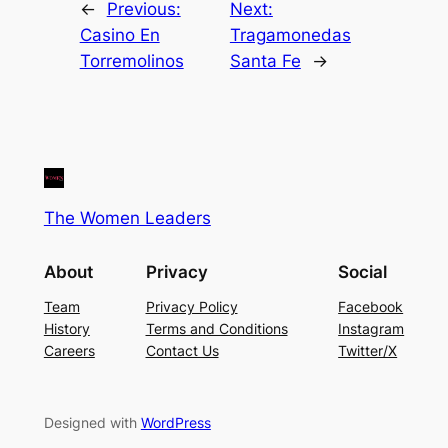
←
Previous:
Next:
Casino En
Tragamonedas
Torremolinos
Santa Fe
→
The Women Leaders
About
Privacy
Social
Team
Privacy Policy
Facebook
History
Terms and Conditions
Instagram
Careers
Contact Us
Twitter/X
Designed with
WordPress