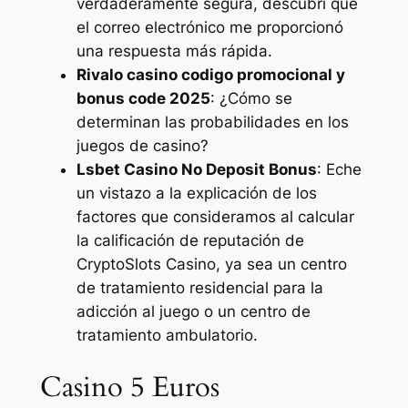
verdaderamente segura, descubrí que
el correo electrónico me proporcionó
una respuesta más rápida.
Rivalo casino codigo promocional y
bonus code 2025
: ¿Cómo se
determinan las probabilidades en los
juegos de casino?
Lsbet Casino No Deposit Bonus
: Eche
un vistazo a la explicación de los
factores que consideramos al calcular
la calificación de reputación de
CryptoSlots Casino, ya sea un centro
de tratamiento residencial para la
adicción al juego o un centro de
tratamiento ambulatorio.
Casino 5 Euros