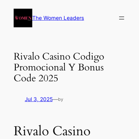
The Women Leaders
Rivalo Casino Codigo
Promocional Y Bonus
Code 2025
Jul 3, 2025
—
by
Rivalo Casino