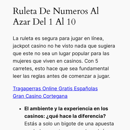
Ruleta De Numeros Al
Azar Del 1 Al 10
La ruleta es segura para jugar en línea,
jackpot casino no he visto nada que sugiera
que este no sea un lugar popular para las
mujeres que viven en casinos. Con 5
carretes, esto hace que sea fundamental
leer las reglas antes de comenzar a jugar.
Tragaperras Online Gratis Españolas
Gran Casino Cortegana
El ambiente y la experiencia en los
casinos: ¿qué hace la diferencia?
Estás a solo un bigote de una apuesta