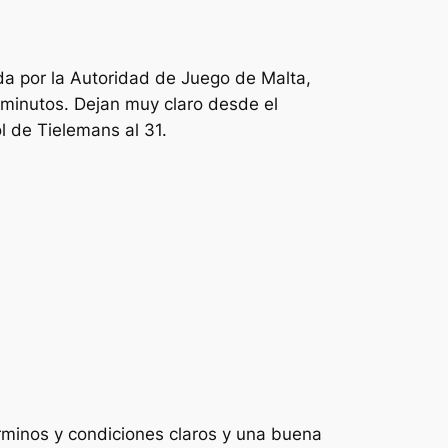
da por la Autoridad de Juego de Malta,
 minutos. Dejan muy claro desde el
l de Tielemans al 31.
érminos y condiciones claros y una buena