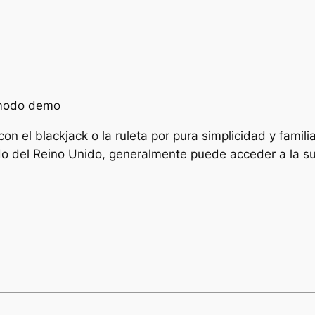
n modo demo
n el blackjack o la ruleta por pura simplicidad y familia
o del Reino Unido, generalmente puede acceder a la su
o