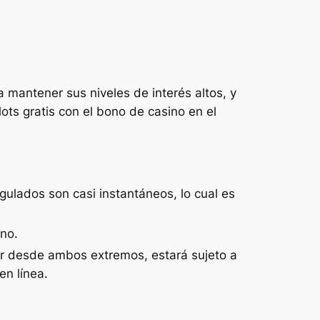
a mantener sus niveles de interés altos, y
ots gratis con el bono de casino en el
gulados son casi instantáneos, lo cual es
ino.
ar desde ambos extremos, estará sujeto a
en línea.