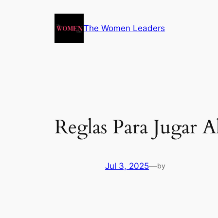
The Women Leaders
Reglas Para Jugar A
Jul 3, 2025
—
by