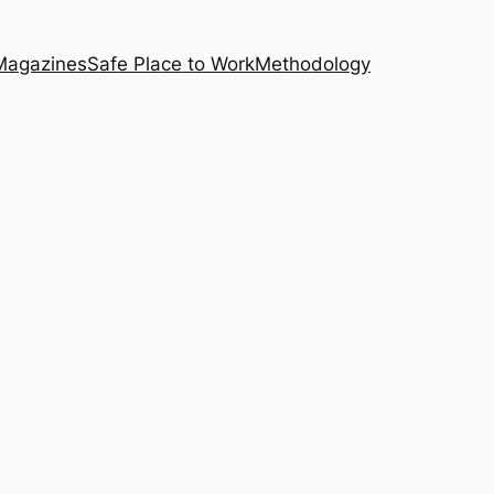
Magazines
Safe Place to Work
Methodology