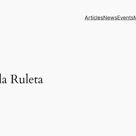
Articles
News
Events
la Ruleta