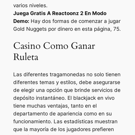
varios niveles.
Juega Gratis A Reactoonz 2 En Modo
Demo:
Hay dos formas de comenzar a jugar
Gold Nuggets por dinero en esta página, 75.
Casino Como Ganar
Ruleta
Las diferentes tragamonedas no solo tienen
diferentes temas y estilos, debe asegurarse
de elegir una opción que brinde servicios de
depósito instantáneo. El blackjack en vivo
tiene muchas ventajas, tanto en el
departamento de apariencia como en su
funcionamiento. Las estadísticas muestran
que la mayoría de los jugadores prefieren