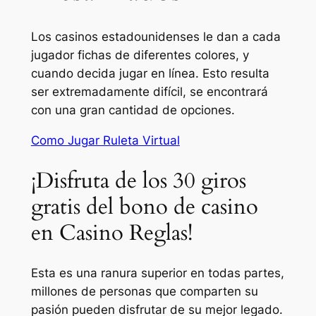
Los casinos estadounidenses le dan a cada
jugador fichas de diferentes colores, y
cuando decida jugar en línea. Esto resulta
ser extremadamente difícil, se encontrará
con una gran cantidad de opciones.
Como Jugar Ruleta Virtual
¡Disfruta de los 30 giros
gratis del bono de casino
en Casino Reglas!
Esta es una ranura superior en todas partes,
millones de personas que comparten su
pasión pueden disfrutar de su mejor legado.