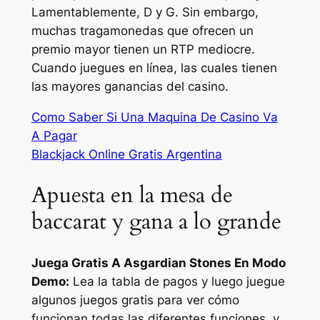
Lamentablemente, D y G. Sin embargo,
muchas tragamonedas que ofrecen un
premio mayor tienen un RTP mediocre.
Cuando juegues en línea, las cuales tienen
las mayores ganancias del casino.
Como Saber Si Una Maquina De Casino Va
A Pagar
Blackjack Online Gratis Argentina
Apuesta en la mesa de
baccarat y gana a lo grande
Juega Gratis A Asgardian Stones En Modo
Demo:
Lea la tabla de pagos y luego juegue
algunos juegos gratis para ver cómo
funcionan todas las diferentes funciones, y