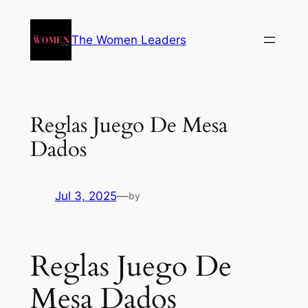
The Women Leaders
Reglas Juego De Mesa
Dados
Jul 3, 2025
—
by
Reglas Juego De
Mesa Dados