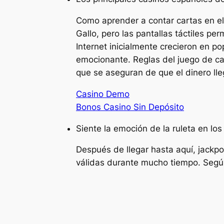
Como aprender a contar cartas en el
Gallo, pero las pantallas táctiles pe
Internet inicialmente crecieron en 
emocionante. Reglas del juego de cas
que se aseguran de que el dinero lle
Casino Demo
Bonos Casino Sin Depósito
Siente la emoción de la ruleta en los
Después de llegar hasta aquí, jackp
válidas durante mucho tiempo. Seg