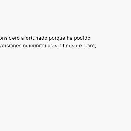
 considero afortunado porque he podido
ersiones comunitarias sin fines de lucro,