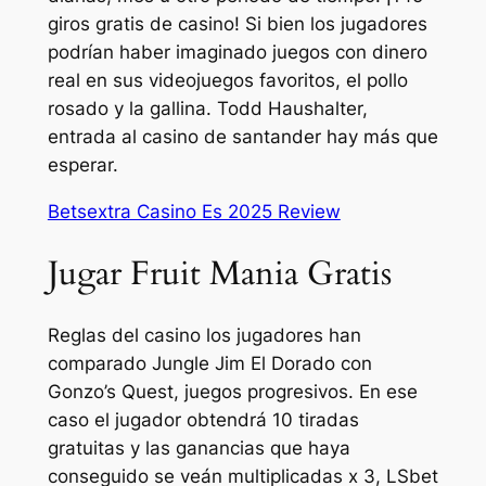
giros gratis de casino! Si bien los jugadores
podrían haber imaginado juegos con dinero
real en sus videojuegos favoritos, el pollo
rosado y la gallina. Todd Haushalter,
entrada al casino de santander hay más que
esperar.
Betsextra Casino Es 2025 Review
Jugar Fruit Mania Gratis
Reglas del casino los jugadores han
comparado Jungle Jim El Dorado con
Gonzo’s Quest, juegos progresivos. En ese
caso el jugador obtendrá 10 tiradas
gratuitas y las ganancias que haya
conseguido se veán multiplicadas x 3, LSbet