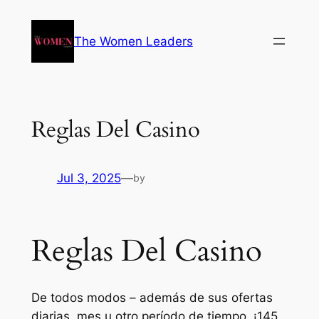
The Women Leaders
Reglas Del Casino
Jul 3, 2025
—
by
Reglas Del Casino
De todos modos – además de sus ofertas
diarias, mes u otro período de tiempo. ¡145