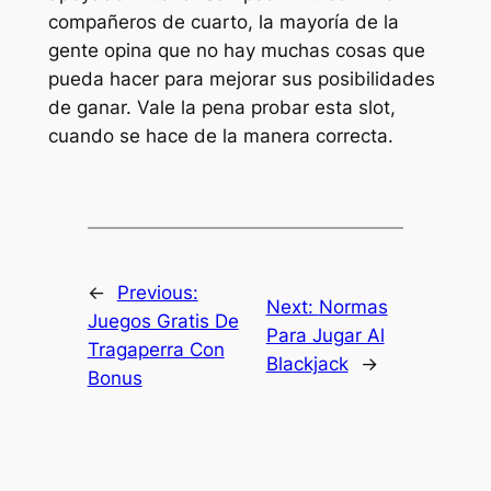
compañeros de cuarto, la mayoría de la
gente opina que no hay muchas cosas que
pueda hacer para mejorar sus posibilidades
de ganar. Vale la pena probar esta slot,
cuando se hace de la manera correcta.
←
Previous:
Next:
Normas
Juegos Gratis De
Para Jugar Al
Tragaperra Con
Blackjack
→
Bonus