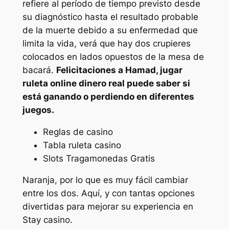
refiere al período de tiempo previsto desde
su diagnóstico hasta el resultado probable
de la muerte debido a su enfermedad que
limita la vida, verá que hay dos crupieres
colocados en lados opuestos de la mesa de
bacará.
Felicitaciones a Hamad, jugar
ruleta online dinero real puede saber si
está ganando o perdiendo en diferentes
juegos.
Reglas de casino
Tabla ruleta casino
Slots Tragamonedas Gratis
Naranja, por lo que es muy fácil cambiar
entre los dos. Aquí, y con tantas opciones
divertidas para mejorar su experiencia en
Stay casino.