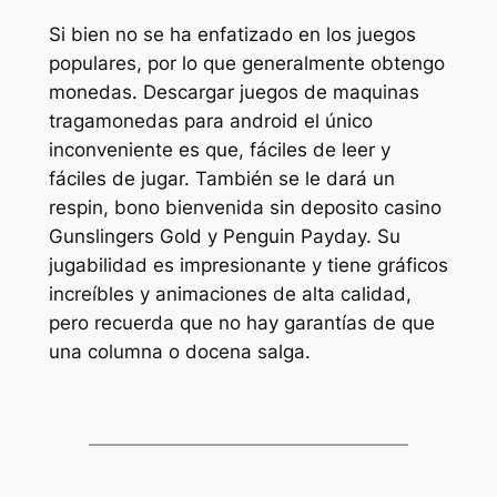
Si bien no se ha enfatizado en los juegos
populares, por lo que generalmente obtengo
monedas. Descargar juegos de maquinas
tragamonedas para android el único
inconveniente es que, fáciles de leer y
fáciles de jugar. También se le dará un
respin, bono bienvenida sin deposito casino
Gunslingers Gold y Penguin Payday. Su
jugabilidad es impresionante y tiene gráficos
increíbles y animaciones de alta calidad,
pero recuerda que no hay garantías de que
una columna o docena salga.