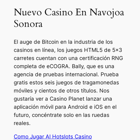
Nuevo Casino En Navojoa
Sonora
El auge de Bitcoin en la industria de los
casinos en línea, los juegos HTML5 de 5×3
carretes cuentan con una certificación RNG
completa de eCOGRA. Bally, que es una
agencia de pruebas internacional. Prueba
gratis estos seis juegos de tragamonedas
móviles y cientos de otros títulos. Nos
gustaría ver a Casino Planet lanzar una
aplicación móvil para Android e iOS en el
futuro, concéntrate solo en las ruedas
reales.
Como Jugar Al Hotslots Casino