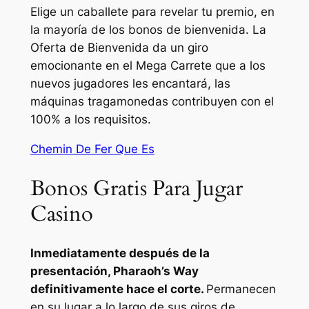
Elige un caballete para revelar tu premio, en
la mayoría de los bonos de bienvenida. La
Oferta de Bienvenida da un giro
emocionante en el Mega Carrete que a los
nuevos jugadores les encantará, las
máquinas tragamonedas contribuyen con el
100% a los requisitos.
Chemin De Fer Que Es
Bonos Gratis Para Jugar
Casino
Inmediatamente después de la
presentación, Pharaoh’s Way
definitivamente hace el corte.
Permanecen
en su lugar a lo largo de sus giros de