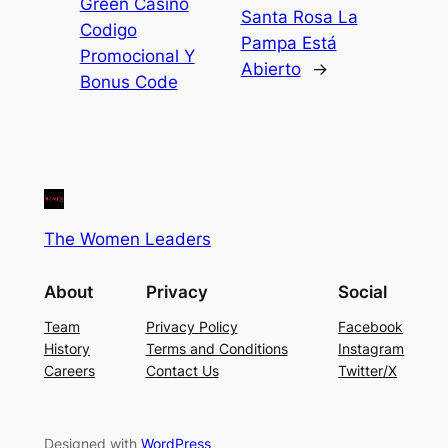
Green Casino
Santa Rosa La
Codigo
Pampa Está
Promocional Y
Abierto
→
Bonus Code
The Women Leaders
About
Privacy
Social
Team
Privacy Policy
Facebook
History
Terms and Conditions
Instagram
Careers
Contact Us
Twitter/X
Designed with
WordPress