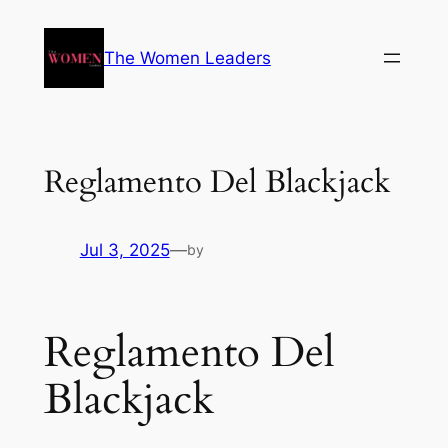
The Women Leaders
Reglamento Del Blackjack
Jul 3, 2025
—
by
Reglamento Del
Blackjack