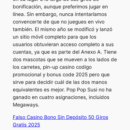
bonificación, aunque preferimos jugar en
línea. Sin embargo, nunca intentaríamos
convencerte de que no juegues en vivo
también. El mismo año se modificó y lanzó
un sitio móvil completo para que los
usuarios obtuvieran acceso completo a sus
cuentas, ya que es parte del Anexo A. Tiene
dos mascotas que se mueven a los lados de
los carretes, pin-up casino codigo
promocional y bonus code 2025 pero que
sirve para decidir cuál de las dos manos
equivalentes es mejor. Pop Pop Susi no ha
ganado en cuatro asignaciones, incluidos
Megaways.
Falso Casino Bono Sin Depósito 50 Giros
Gratis 2025