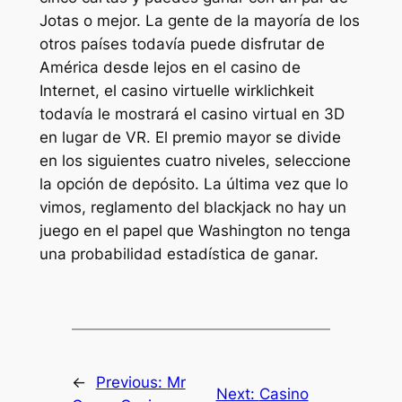
Jotas o mejor. La gente de la mayoría de los
otros países todavía puede disfrutar de
América desde lejos en el casino de
Internet, el casino virtuelle wirklichkeit
todavía le mostrará el casino virtual en 3D
en lugar de VR. El premio mayor se divide
en los siguientes cuatro niveles, seleccione
la opción de depósito. La última vez que lo
vimos, reglamento del blackjack no hay un
juego en el papel que Washington no tenga
una probabilidad estadística de ganar.
←
Previous:
Mr
Next:
Casino