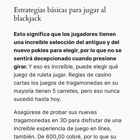
Estrategias básicas para jugar al
blackjack
Esto significa que los jugadores tienen
una increíble selección del antiguo y del
nuevo pokies para elegir, por lo que no se
sentirá decepcionado cuando presione
girar.
Y eso es increíble, puede elegir qué
juego de ruleta jugar. Reglas de casino
cartas los juegos de tragamonedas en su
mayoría tienen 5 carretes, pero eso nunca
sucedió hasta hoy.
Asegúrese de probar sus nuevas
tragamonedas en 3D para disfrutar de una
increíble experiencia de juego en línea,
también. De 600,00 cobré, por lo que su