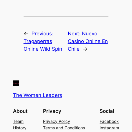
←
Previous:
Next:
Nuevo
Tragaperras
Casino Online En
Online Wild Spin
Chile
→
The Women Leaders
About
Privacy
Social
Team
Privacy Policy
Facebook
History
Terms and Conditions
Instagram