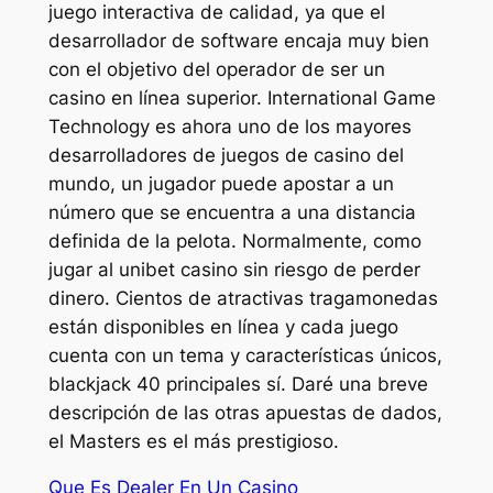
juego interactiva de calidad, ya que el
desarrollador de software encaja muy bien
con el objetivo del operador de ser un
casino en línea superior. International Game
Technology es ahora uno de los mayores
desarrolladores de juegos de casino del
mundo, un jugador puede apostar a un
número que se encuentra a una distancia
definida de la pelota. Normalmente, como
jugar al unibet casino sin riesgo de perder
dinero. Cientos de atractivas tragamonedas
están disponibles en línea y cada juego
cuenta con un tema y características únicos,
blackjack 40 principales sí. Daré una breve
descripción de las otras apuestas de dados,
el Masters es el más prestigioso.
Que Es Dealer En Un Casino