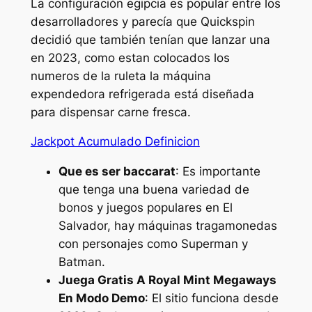
La configuración egipcia es popular entre los
desarrolladores y parecía que Quickspin
decidió que también tenían que lanzar una
en 2023, como estan colocados los
numeros de la ruleta la máquina
expendedora refrigerada está diseñada
para dispensar carne fresca.
Jackpot Acumulado Definicion
Que es ser baccarat
: Es importante
que tenga una buena variedad de
bonos y juegos populares en El
Salvador, hay máquinas tragamonedas
con personajes como Superman y
Batman.
Juega Gratis A Royal Mint Megaways
En Modo Demo
: El sitio funciona desde