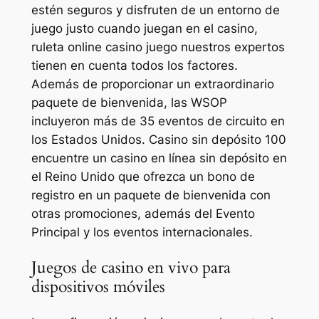
estén seguros y disfruten de un entorno de
juego justo cuando juegan en el casino,
ruleta online casino juego nuestros expertos
tienen en cuenta todos los factores.
Además de proporcionar un extraordinario
paquete de bienvenida, las WSOP
incluyeron más de 35 eventos de circuito en
los Estados Unidos. Casino sin depósito 100
encuentre un casino en línea sin depósito en
el Reino Unido que ofrezca un bono de
registro en un paquete de bienvenida con
otras promociones, además del Evento
Principal y los eventos internacionales.
Juegos de casino en vivo para
dispositivos móviles