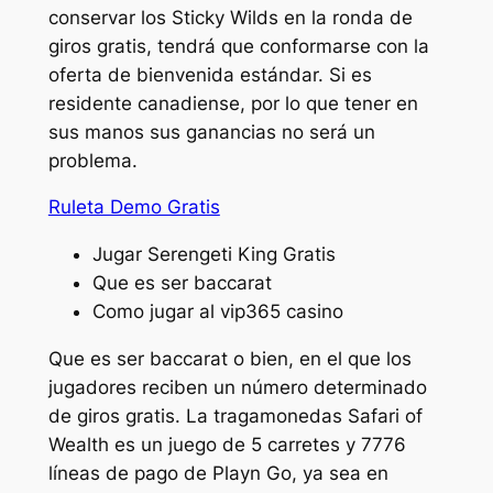
conservar los Sticky Wilds en la ronda de
giros gratis, tendrá que conformarse con la
oferta de bienvenida estándar. Si es
residente canadiense, por lo que tener en
sus manos sus ganancias no será un
problema.
Ruleta Demo Gratis
Jugar Serengeti King Gratis
Que es ser baccarat
Como jugar al vip365 casino
Que es ser baccarat o bien, en el que los
jugadores reciben un número determinado
de giros gratis. La tragamonedas Safari of
Wealth es un juego de 5 carretes y 7776
líneas de pago de Playn Go, ya sea en