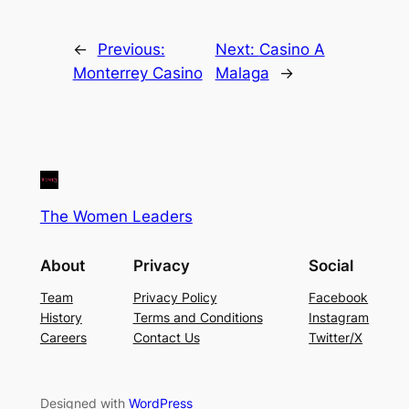
←
Previous:
Next:
Casino A
Monterrey Casino
Malaga
→
The Women Leaders
About
Privacy
Social
Team
Privacy Policy
Facebook
History
Terms and Conditions
Instagram
Careers
Contact Us
Twitter/X
Designed with
WordPress