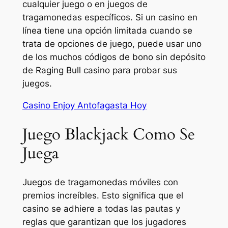
cualquier juego o en juegos de
tragamonedas específicos. Si un casino en
línea tiene una opción limitada cuando se
trata de opciones de juego, puede usar uno
de los muchos códigos de bono sin depósito
de Raging Bull casino para probar sus
juegos.
Casino Enjoy Antofagasta Hoy
Juego Blackjack Como Se
Juega
Juegos de tragamonedas móviles con
premios increíbles. Esto significa que el
casino se adhiere a todas las pautas y
reglas que garantizan que los jugadores