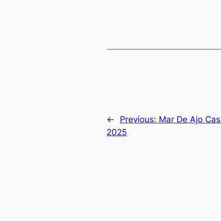
←
Previous:
Mar De Ajo Cas
2025