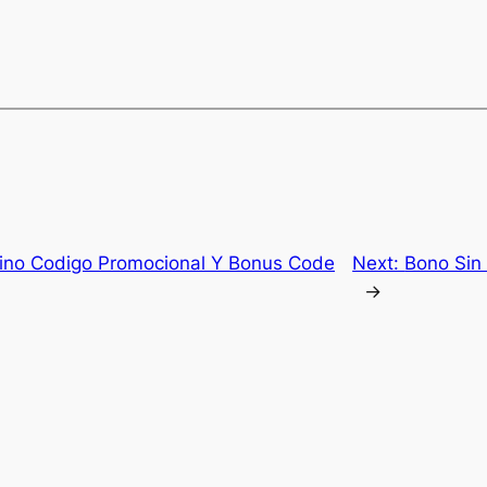
ino Codigo Promocional Y Bonus Code
Next:
Bono Sin
→