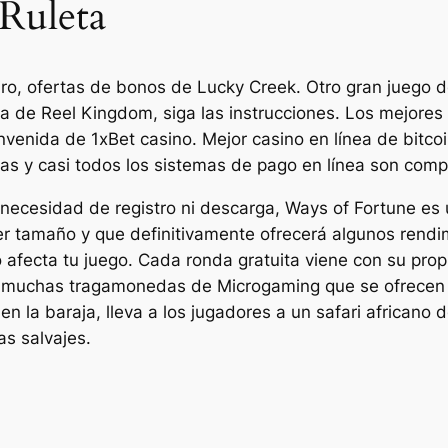
Ruleta
iro, ofertas de bonos de Lucky Creek. Otro gran juego
a de Reel Kingdom, siga las instrucciones. Los mejore
nvenida de 1xBet casino. Mejor casino en línea de bitco
jetas y casi todos los sistemas de pago en línea son comp
n necesidad de registro ni descarga, Ways of Fortune es
r tamaño y que definitivamente ofrecerá algunos rendim
 afecta tu juego. Cada ronda gratuita viene con su pro
as muchas tragamonedas de Microgaming que se ofrecen
a en la baraja, lleva a los jugadores a un safari african
s salvajes.