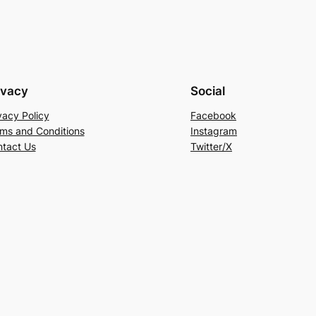
ivacy
Social
vacy Policy
Facebook
ms and Conditions
Instagram
tact Us
Twitter/X