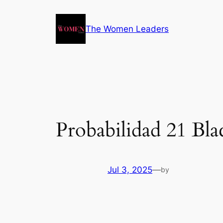
The Women Leaders
Probabilidad 21 Bla
Jul 3, 2025
—
by