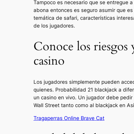
Tampoco es necesario que se entregue a d
abona entonces es seguro asumir que es 
temática de safari, características inter
de los jugadores.
Conoce los riesgos y
casino
Los jugadores simplemente pueden acceder
quienes. Probabilidad 21 blackjack a dife
un casino en vivo. Un jugador debe pedir 
Wall Street tanto como al blackjack en A
Tragaperras Online Brave Cat