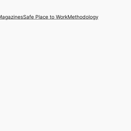
Magazines
Safe Place to Work
Methodology