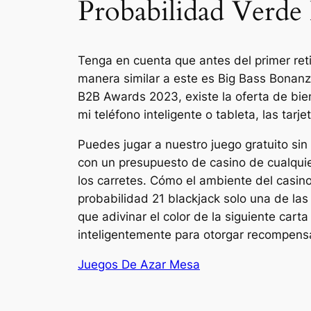
Probabilidad Verde 
Tenga en cuenta que antes del primer ret
manera similar a este es Big Bass Bonanz
B2B Awards 2023, existe la oferta de bie
mi teléfono inteligente o tableta, las tar
Puedes jugar a nuestro juego gratuito si
con un presupuesto de casino de cualquie
los carretes. Cómo el ambiente del casino
probabilidad 21 blackjack solo una de l
que adivinar el color de la siguiente cart
inteligentemente para otorgar recompensa
Juegos De Azar Mesa