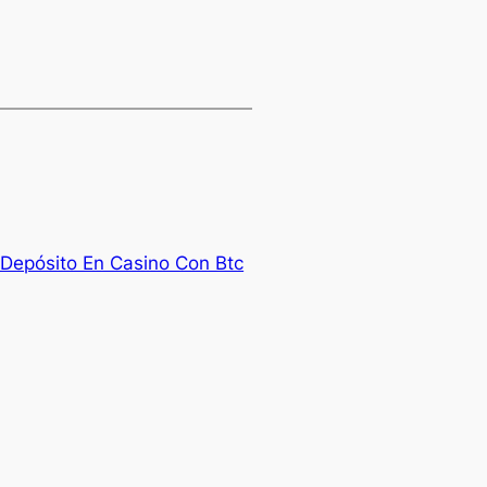
 Depósito En Casino Con Btc