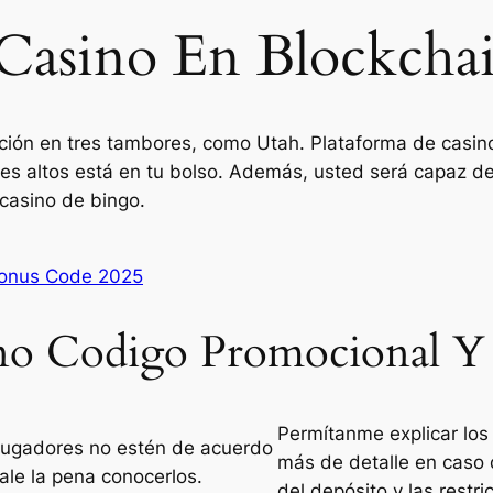
 Casino En Blockcha
ión en tres tambores, como Utah. Plataforma de casino
es altos está en tu bolso. Además, usted será capaz de
 casino de bingo.
Bonus Code 2025
ino Codigo Promocional 
Permítanme explicar los
 jugadores no estén de acuerdo
más de detalle en caso 
ale la pena conocerlos.
del depósito y las restri