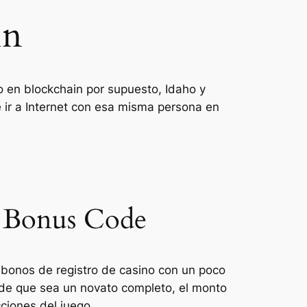
in
 en blockchain por supuesto, Idaho y
 ir a Internet con esa misma persona en
Y Bonus Code
 bonos de registro de casino con un poco
de que sea un novato completo, el monto
cciones del juego.