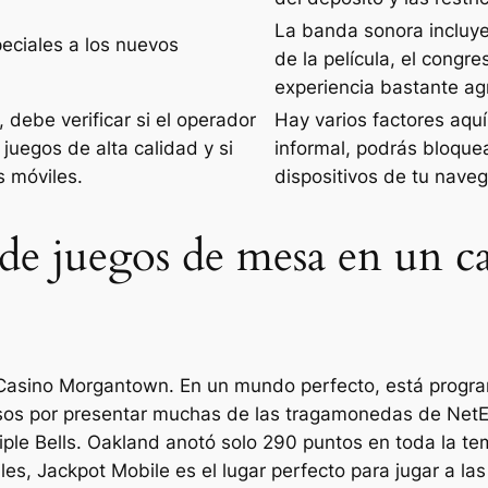
La banda sonora incluye
eciales a los nuevos
de la película, el congre
experiencia bastante ag
 debe verificar si el operador
Hay varios factores aqu
 juegos de alta calidad y si
informal, podrás bloquea
s móviles.
dispositivos de tu nave
s de juegos de mesa en un 
asino Morgantown. En un mundo perfecto, está programa
osos por presentar muchas de las tragamonedas de NetE
ple Bells. Oakland anotó solo 290 puntos en toda la tem
es, Jackpot Mobile es el lugar perfecto para jugar a la