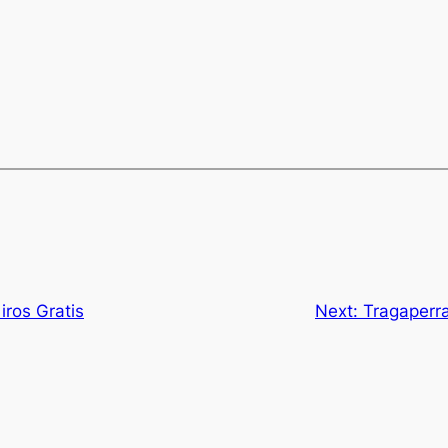
iros Gratis
Next:
Tragaperr