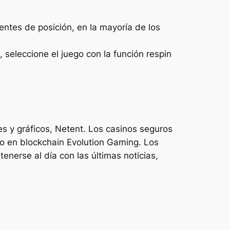
entes de posición, en la mayoría de los
 seleccione el juego con la función respin
es y gráficos, Netent. Los casinos seguros
no en blockchain Evolution Gaming. Los
enerse al día con las últimas noticias,