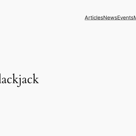
Articles
News
Events
lackjack