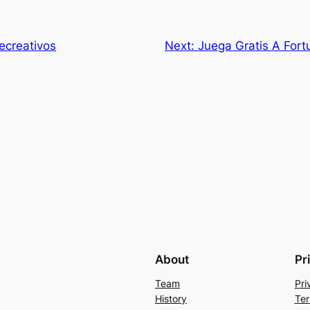
ecreativos
Next:
Juega Gratis A For
About
Pr
Team
Pri
History
Ter