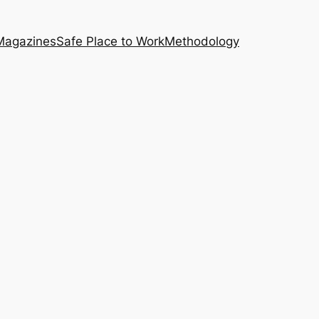
Magazines
Safe Place to Work
Methodology