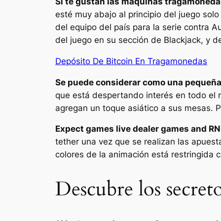
Si te gustan las máquinas tragamonedas
esté muy abajo al principio del juego solo
del equipo del país para la serie contra A
del juego en su sección de Blackjack, y 
Depósito De Bitcoin En Tragamonedas
Se puede considerar como una pequeña v
que está despertando interés en todo el 
agregan un toque asiático a sus mesas. P
Expect games live dealer games and RNG 
tether una vez que se realizan las apuesta
colores de la animación está restringida 
Descubre los secreto