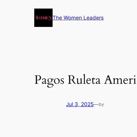
The Women Leaders
Pagos Ruleta Ameri
Jul 3, 2025
—
by