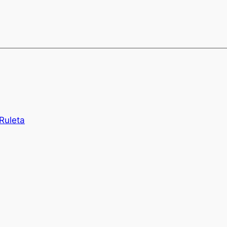
Ruleta