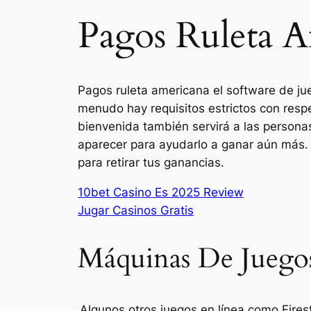
Pagos Ruleta 
Pagos ruleta americana el software de ju
menudo hay requisitos estrictos con resp
bienvenida también servirá a las persona
aparecer para ayudarlo a ganar aún más. E
para retirar tus ganancias.
10bet Casino Es 2025 Review
Jugar Casinos Gratis
Máquinas De Juego
Algunos otros juegos en línea como Fire