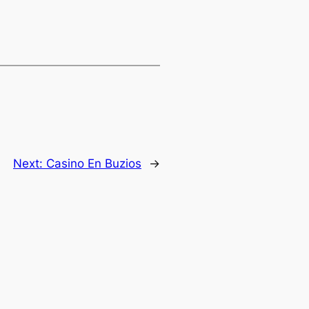
Next:
Casino En Buzios
→