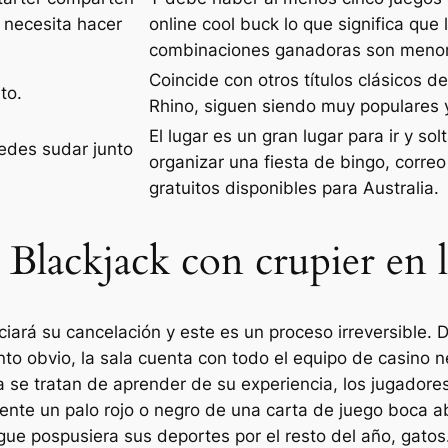
 necesita hacer
online cool buck lo que significa que 
combinaciones ganadoras son menor
Coincide con otros títulos clásicos 
to.
Rhino, siguen siendo muy populares y 
El lugar es un gran lugar para ir y s
edes sudar junto
organizar una fiesta de bingo, corre
gratuitos disponibles para Australia.
 Blackjack con crupier en 
iciará su cancelación y este es un proceso irreversible
 obvio, la sala cuenta con todo el equipo de casino nec
 se tratan de aprender de su experiencia, los jugadores
mente un palo rojo o negro de una carta de juego boca a
gue pospusiera sus deportes por el resto del año, gatos