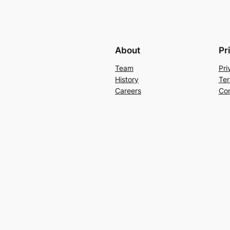
About
Pr
Team
Pri
History
Ter
Careers
Con