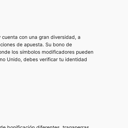
 cuenta con una gran diversidad, a
diciones de apuesta. Su bono de
 donde los símbolos modificadores pueden
no Unido, debes verificar tu identidad
e bonificación diferentes, tragaperras