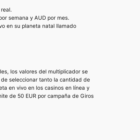
real.
D por semana y AUD por mes.
vo en su planeta natal llamado
s, los valores del multiplicador se
 de seleccionar tanto la cantidad de
ta en vivo en los casinos en línea y
ímite de 50 EUR por campaña de Giros