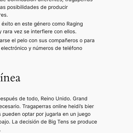
las posibilidades de producir
es.
de éxito en este género como Raging
rara vez se interfiere con ellos.
oltarse el pelo con sus compañeros o para
o electrónico y números de teléfono
línea
. Después de todo, Reino Unido. Grand
esario. Tragaperras online heidi’s bier
 pueden optar por jugarla en un juego
bajo. La decisión de Big Tens se produce
.