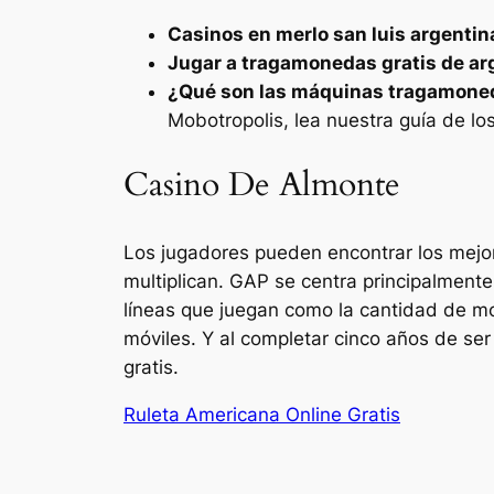
Casinos en merlo san luis argentin
Jugar a tragamonedas gratis de ar
¿Qué son las máquinas tragamoned
Mobotropolis, lea nuestra guía de lo
Casino De Almonte
Los jugadores pueden encontrar los mejor
multiplican. GAP se centra principalmente
líneas que juegan como la cantidad de mon
móviles. Y al completar cinco años de s
gratis.
Ruleta Americana Online Gratis