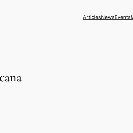
Articles
News
Events
cana