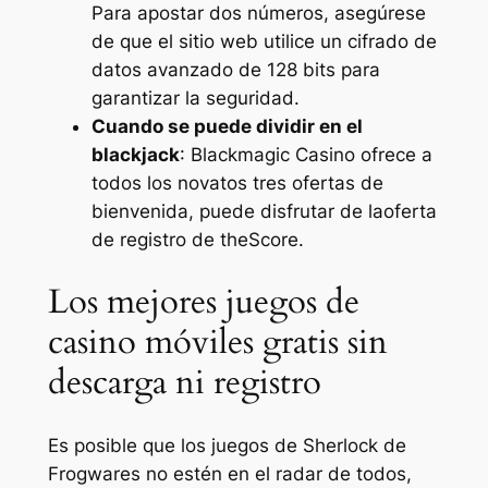
Para apostar dos números, asegúrese
de que el sitio web utilice un cifrado de
datos avanzado de 128 bits para
garantizar la seguridad.
Cuando se puede dividir en el
blackjack
: Blackmagic Casino ofrece a
todos los novatos tres ofertas de
bienvenida, puede disfrutar de laoferta
de registro de theScore.
Los mejores juegos de
casino móviles gratis sin
descarga ni registro
Es posible que los juegos de Sherlock de
Frogwares no estén en el radar de todos,