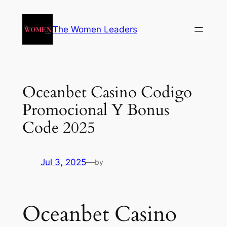
The Women Leaders
Oceanbet Casino Codigo
Promocional Y Bonus
Code 2025
Jul 3, 2025
—
by
Oceanbet Casino