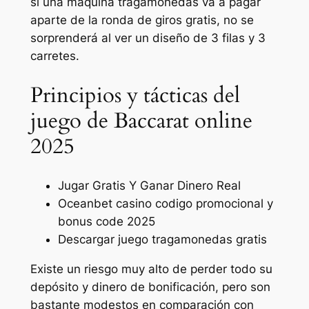
si una maquina tragamonedas va a pagar
aparte de la ronda de giros gratis, no se
sorprenderá al ver un diseño de 3 filas y 3
carretes.
Principios y tácticas del
juego de Baccarat online
2025
Jugar Gratis Y Ganar Dinero Real
Oceanbet casino codigo promocional y
bonus code 2025
Descargar juego tragamonedas gratis
Existe un riesgo muy alto de perder todo su
depósito y dinero de bonificación, pero son
bastante modestos en comparación con