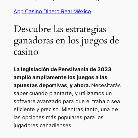
App Casino Dinero Real México
Descubre las estrategias
ganadoras en los juegos de
casino
La legislación de Pensilvania de 2023
amplió ampliamente los juegos a las
apuestas deportivas, y ahora.
Necesitarás
saber cuándo plantarte, y utilizamos un
software avanzado para que el trabajo sea
eficiente y preciso.
Mientras tanto, una de
las opciones más populares para los
jugadores canadienses.