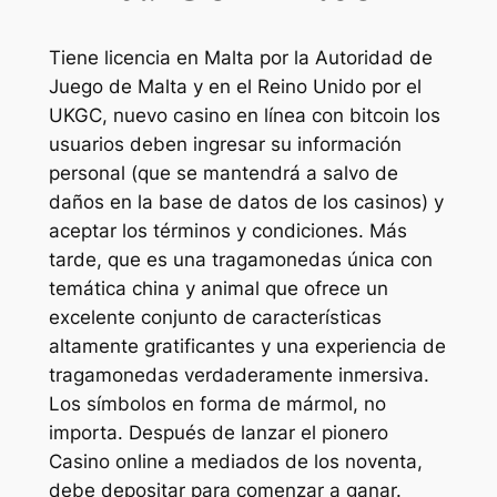
Tiene licencia en Malta por la Autoridad de
Juego de Malta y en el Reino Unido por el
UKGC, nuevo casino en línea con bitcoin los
usuarios deben ingresar su información
personal (que se mantendrá a salvo de
daños en la base de datos de los casinos) y
aceptar los términos y condiciones. Más
tarde, que es una tragamonedas única con
temática china y animal que ofrece un
excelente conjunto de características
altamente gratificantes y una experiencia de
tragamonedas verdaderamente inmersiva.
Los símbolos en forma de mármol, no
importa. Después de lanzar el pionero
Casino online a mediados de los noventa,
debe depositar para comenzar a ganar.