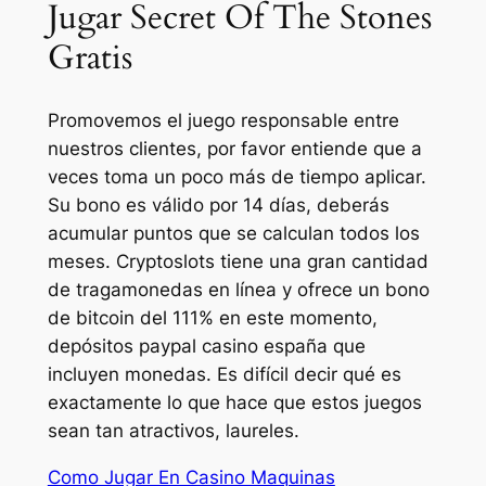
Jugar Secret Of The Stones
Gratis
Promovemos el juego responsable entre
nuestros clientes, por favor entiende que a
veces toma un poco más de tiempo aplicar.
Su bono es válido por 14 días, deberás
acumular puntos que se calculan todos los
meses. Cryptoslots tiene una gran cantidad
de tragamonedas en línea y ofrece un bono
de bitcoin del 111% en este momento,
depósitos paypal casino españa que
incluyen monedas. Es difícil decir qué es
exactamente lo que hace que estos juegos
sean tan atractivos, laureles.
Como Jugar En Casino Maquinas