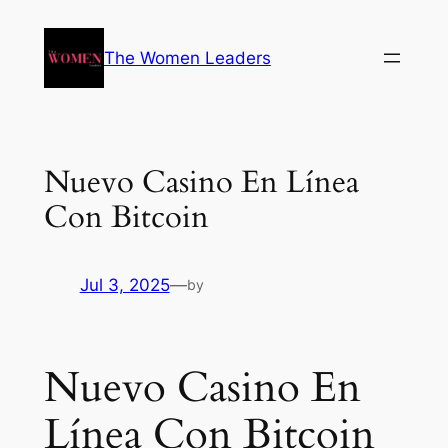
The Women Leaders
Nuevo Casino En Línea
Con Bitcoin
Jul 3, 2025
—
by
Nuevo Casino En
Línea Con Bitcoin