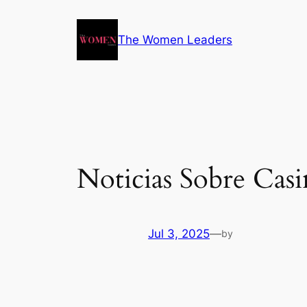
The Women Leaders
Noticias Sobre Cas
Jul 3, 2025
—
by