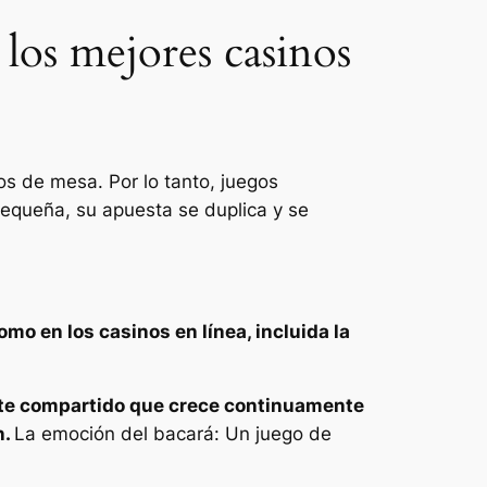
 los mejores casinos
os de mesa. Por lo tanto, juegos
pequeña, su apuesta se duplica y se
o en los casinos en línea, incluida la
ote compartido que crece continuamente
n.
La emoción del bacará: Un juego de