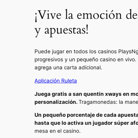
¡Vive la emoción de 
y apuestas!
Puede jugar en todos los casinos PlaysNg
progresivos y un pequeño casino en vivo.
agrega una carta adicional.
Aplicación Ruleta
Juega gratis a san quentin xways en mod
personalización.
Tragamonedas: la maner
Un pequeño porcentaje de cada apuesta
hasta que lo activa un jugador súper af
mesa en el casino.