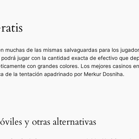
ratis
ienen muchas de las mismas salvaguardas para los jugado
e podrá jugar con la cantidad exacta de efectivo que de
icamente con grandes colores. Los mejores casinos en 
ca de la tentación apadrinado por Merkur Dosniha.
iles y otras alternativas