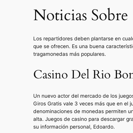
Noticias Sobre
Los repartidores deben plantarse en cual
que se ofrecen. Es una buena caracterís
tragamonedas más populares.
Casino Del Rio Bon
Un nuevo actor del mercado de los juegos
Giros Gratis vale 3 veces más que en el 
denominaciones de monedas permiten una
alta. Juegos de casino para descargar gra
su información personal, Edoardo.