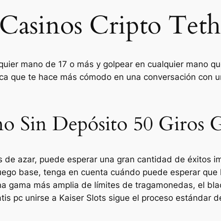
 Casinos Cripto Teth
quier mano de 17 o más y golpear en cualquier mano que
tica que te hace más cómodo en una conversación con u
o Sin Depósito 50 Giros G
 de azar, puede esperar una gran cantidad de éxitos imp
juego base, tenga en cuenta cuándo puede esperar que 
 gama más amplia de límites de tragamonedas, el blac
tis pc unirse a Kaiser Slots sigue el proceso estándar