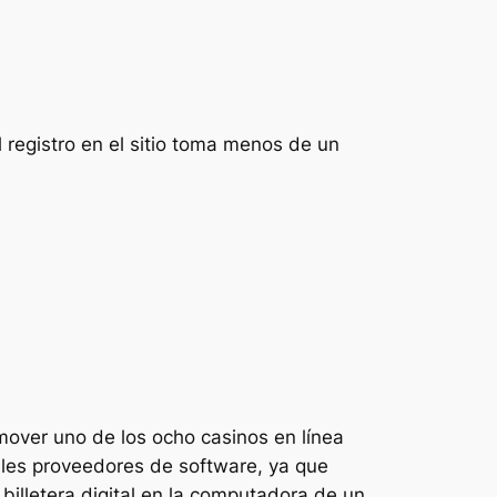
 registro en el sitio toma menos de un
mover uno de los ocho casinos en línea
ales proveedores de software, ya que
illetera digital en la computadora de un