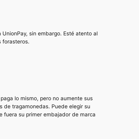
n UnionPay, sin embargo. Esté atento al
 forasteros.
n paga lo mismo, pero no aumente sus
os de tragamonedas. Puede elegir su
que fuera su primer embajador de marca