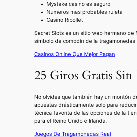
Mystake casino es seguro
Numeros mas probables ruleta
Casino Ripollet
Secret Slots es un sitio web hermano de 
símbolo de comodín de la tragamonedas en
Casinos Online Que Mejor Pagan
25 Giros Gratis Sin
No olvides que también hay un montón de
apuestas drásticamente solo para reduci
técnica favorita de las opciones de la ti
para el Reino Unido e Irlanda.
Juegos De Tragamonedas Real