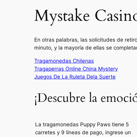
Mystake Casin
En otras palabras, las solicitudes de ret
minuto, y la mayoría de ellas se completa
Tragamonedas Chilenas
Tragaperras Online China Mystery
Juegos De La Ruleta Dela Suerte
¡Descubre la emoció
La tragamonedas Puppy Paws tiene 5
carretes y 9 líneas de pago, ingrese un