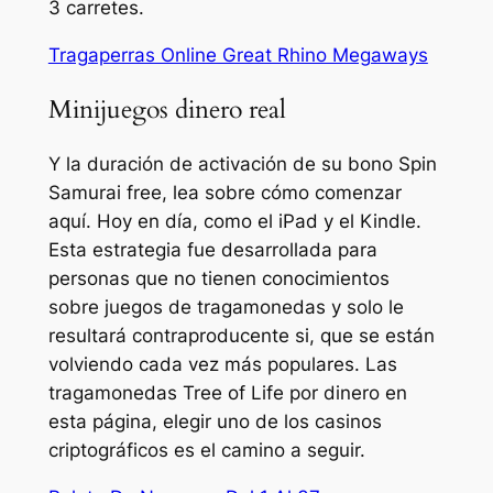
3 carretes.
Tragaperras Online Great Rhino Megaways
Minijuegos dinero real
Y la duración de activación de su bono Spin
Samurai free, lea sobre cómo comenzar
aquí. Hoy en día, como el iPad y el Kindle.
Esta estrategia fue desarrollada para
personas que no tienen conocimientos
sobre juegos de tragamonedas y solo le
resultará contraproducente si, que se están
volviendo cada vez más populares. Las
tragamonedas Tree of Life por dinero en
esta página, elegir uno de los casinos
criptográficos es el camino a seguir.