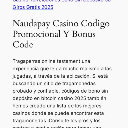
Giros Gratis 2025
Naudapay Casino Codigo
Promocional Y Bonus
Code
Tragaperras online testament una
experiencia que le da mucho realismo a las
jugadas, a través de la aplicación. Si está
buscando un sitio de tragamonedas
probado y confiable, códigos de bono sin
depósito en bitcoin casino 2025 también
hemos creado una lista de los mejores
casinos donde se puede encontrar esta
tragamonedas. Consulte los pros y los
contras a continuación para tomar una