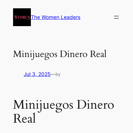
The Women Leaders
Minijuegos Dinero Real
Jul 3, 2025
—
by
Minijuegos Dinero
Real