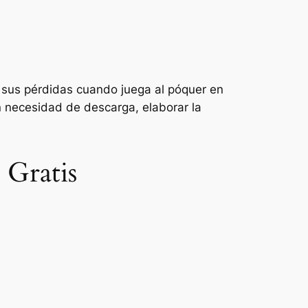
 sus pérdidas cuando juega al póquer en
n necesidad de descarga, elaborar la
Gratis