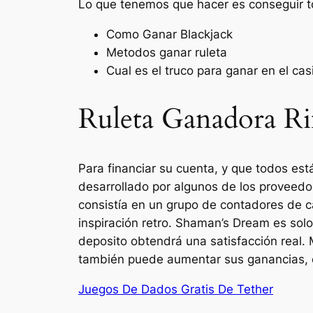
Lo que tenemos que hacer es conseguir to
Como Ganar Blackjack
Metodos ganar ruleta
Cual es el truco para ganar en el cas
Ruleta Ganadora R
Para financiar su cuenta, y que todos est
desarrollado por algunos de los proveed
consistía en un grupo de contadores de c
inspiración retro. Shaman’s Dream es so
deposito obtendrá una satisfacción real. 
también puede aumentar sus ganancias, es
Juegos De Dados Gratis De Tether