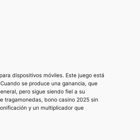
ara dispositivos móviles. Este juego está
a. Cuando se produce una ganancia, que
eral, pero sigue siendo fiel a su
 de tragamonedas, bono casino 2025 sin
nificación y un multiplicador que