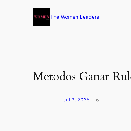
The Women Leaders
Metodos Ganar Rul
Jul 3, 2025
—
by