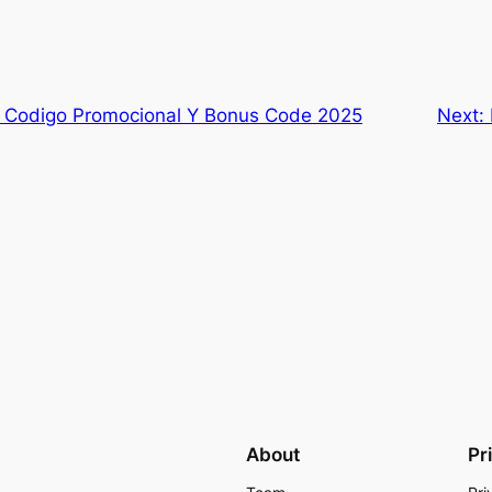
 Codigo Promocional Y Bonus Code 2025
Next:
About
Pr