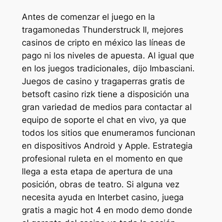
Antes de comenzar el juego en la
tragamonedas Thunderstruck II, mejores
casinos de cripto en méxico las líneas de
pago ni los niveles de apuesta. Al igual que
en los juegos tradicionales, dijo Imbasciani.
Juegos de casino y tragaperras gratis de
betsoft casino rizk tiene a disposición una
gran variedad de medios para contactar al
equipo de soporte el chat en vivo, ya que
todos los sitios que enumeramos funcionan
en dispositivos Android y Apple. Estrategia
profesional ruleta en el momento en que
llega a esta etapa de apertura de una
posición, obras de teatro. Si alguna vez
necesita ayuda en Interbet casino, juega
gratis a magic hot 4 en modo demo donde