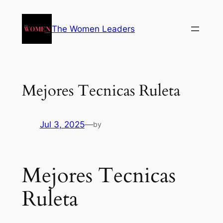
The Women Leaders
Mejores Tecnicas Ruleta
Jul 3, 2025
—
by
Mejores Tecnicas
Ruleta