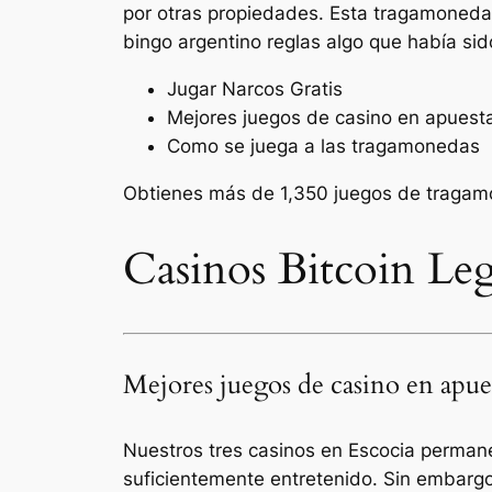
por otras propiedades. Esta tragamoned
bingo argentino reglas algo que había sid
Jugar Narcos Gratis
Mejores juegos de casino en apuesta
Como se juega a las tragamonedas
Obtienes más de 1,350 juegos de tragamo
Casinos Bitcoin Leg
Mejores juegos de casino en apues
Nuestros tres casinos en Escocia permane
suficientemente entretenido. Sin embargo