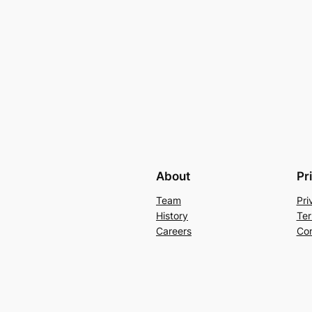
About
Pr
Team
Pri
History
Ter
Careers
Con