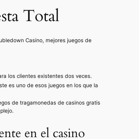
sta Total
oubledown Casino, mejores juegos de
ara los clientes existentes dos veces.
ste es uno de esos juegos en los que la
juegos de tragamonedas de casinos gratis
plejo.
nte en el casino