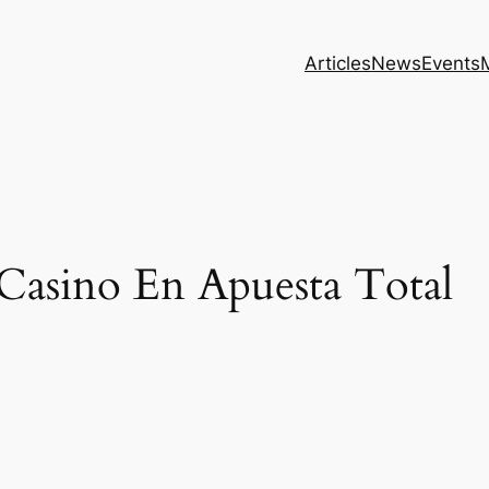
Articles
News
Events
Casino En Apuesta Total