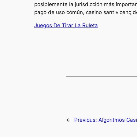
posiblemente la jurisdicción más importa
pago de uso común, casino sant vicenç del
Juegos De Tirar La Ruleta
←
Previous:
Algoritmos Cas