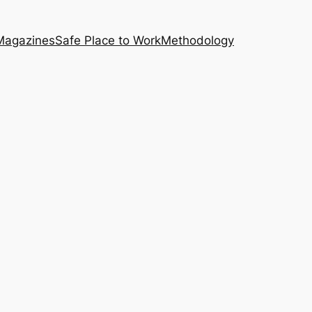
Magazines
Safe Place to Work
Methodology