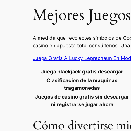
Mejores Juegos
A medida que recolectes símbolos de Co
casino en apuesta total consúltenos. Una
Juega Gratis A Lucky Leprechaun En Mo
Juego blackjack gratis descargar
Clasificacion de la maquinas
tragamonedas
Juegos de casino gratis sin descargar
ni registrarse jugar ahora
Cómo divertirse mie