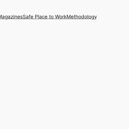
Magazines
Safe Place to Work
Methodology