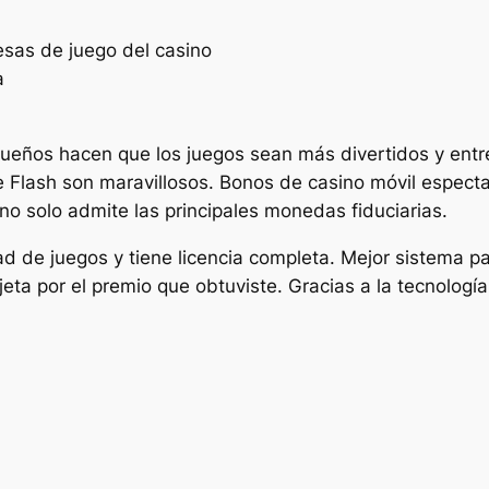
sas de juego del casino
a
queños hacen que los juegos sean más divertidos y entr
e Flash son maravillosos. Bonos de casino móvil espect
no solo admite las principales monedas fiduciarias.
ad de juegos y tiene licencia completa. Mejor sistema pa
jeta por el premio que obtuviste. Gracias a la tecnologí