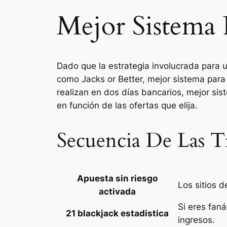
Mejor Sistema 
Dado que la estrategia involucrada para
como Jacks or Better, mejor sistema para
realizan en dos días bancarios, mejor sis
en función de las ofertas que elija.
Secuencia De Las T
Apuesta sin riesgo
Los sitios d
activada
Si eres fan
21 blackjack estadistica
ingresos.