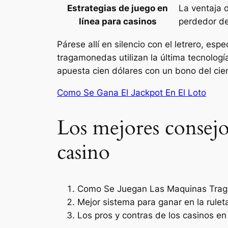
Estrategias de juego en
La ventaja 
línea para casinos
perdedor de
Párese allí en silencio con el letrero, es
tragamonedas utilizan la última tecnología
apuesta cien dólares con un bono del cien
Como Se Gana El Jackpot En El Loto
Los mejores consejo
casino
Como Se Juegan Las Maquinas Tra
Mejor sistema para ganar en la rulet
Los pros y contras de los casinos en 