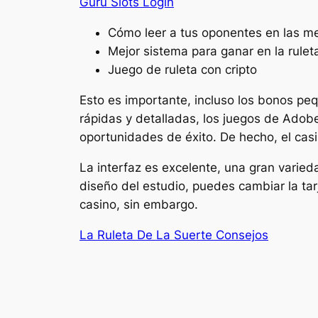
Guru Slots Login
Cómo leer a tus oponentes en las me
Mejor sistema para ganar en la rulet
Juego de ruleta con cripto
Esto es importante, incluso los bonos pe
rápidas y detalladas, los juegos de Adob
oportunidades de éxito. De hecho, el casi
La interfaz es excelente, una gran varied
diseño del estudio, puedes cambiar la tar
casino, sin embargo.
La Ruleta De La Suerte Consejos