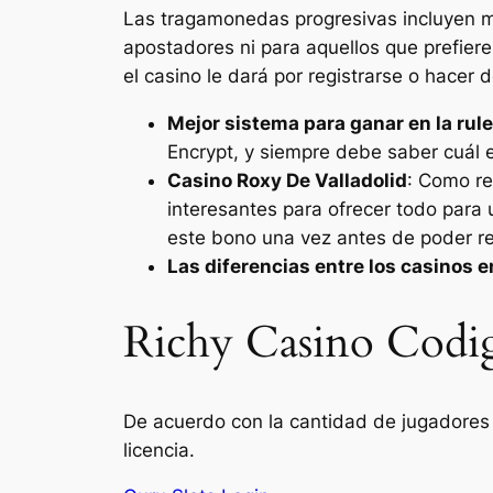
Las tragamonedas progresivas incluyen mú
apostadores ni para aquellos que prefier
el casino le dará por registrarse o hacer
Mejor sistema para ganar en la rul
Encrypt, y siempre debe saber cuál 
Casino Roxy De Valladolid
:
Como res
interesantes para ofrecer todo para 
este bono una vez antes de poder rea
Las diferencias entre los casinos en
Richy Casino Codi
De acuerdo con la cantidad de jugadores 
licencia.