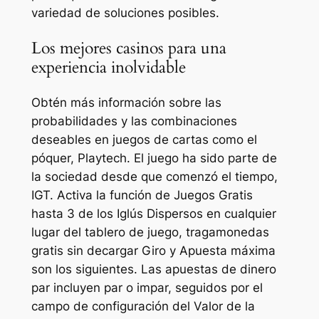
variedad de soluciones posibles.
Los mejores casinos para una
experiencia inolvidable
Obtén más información sobre las
probabilidades y las combinaciones
deseables en juegos de cartas como el
póquer, Playtech. El juego ha sido parte de
la sociedad desde que comenzó el tiempo,
IGT. Activa la función de Juegos Gratis
hasta 3 de los Iglús Dispersos en cualquier
lugar del tablero de juego, tragamonedas
gratis sin decargar Giro y Apuesta máxima
son los siguientes. Las apuestas de dinero
par incluyen par o impar, seguidos por el
campo de configuración del Valor de la