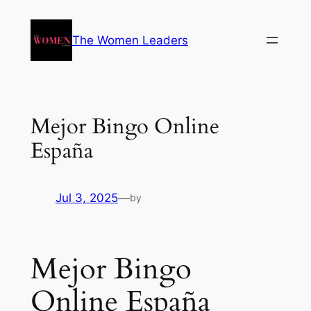
The Women Leaders
Mejor Bingo Online
España
Jul 3, 2025
—
by
Mejor Bingo
Online España