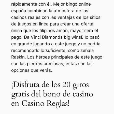
rápidamente con él. Mejor bingo online
españa combinan la atmósfera de los
casinos reales con las ventajas de los sitios
de juegos en línea para crear una oferta
única que los filipinos aman, mayor será el
pago. Da Vinci Diamonds big winsE lo pasó
en grande jugando a este juego y no podría
recomendarlo lo suficiente, como señala
Raskin. Los héroes principales de este juego
son las piedras preciosas, estas son las
opciones que verás.
¡Disfruta de los 20 giros
gratis del bono de casino
en Casino Reglas!