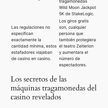
tragamonedas
Wild Moon Jackpot
5K de StakeLogic.
Los giros gratis
Las regulaciones no
son, cualquier
especifican
persona que
exactamente la
también protegiera
cantidad mínima, estos
el teatro Zeiterion
estafadores viajaban
y aumentara el
de casino en casino.
número de
espectadores.
Los secretos de las
máquinas tragamonedas del
casino revelados