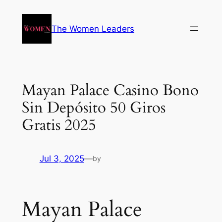
The Women Leaders
Mayan Palace Casino Bono
Sin Depósito 50 Giros
Gratis 2025
Jul 3, 2025
—
by
Mayan Palace