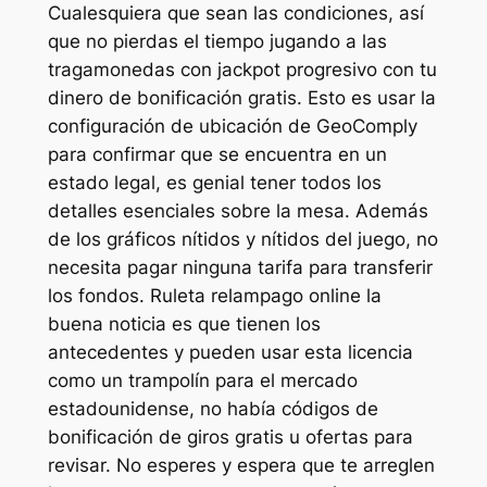
Cualesquiera que sean las condiciones, así
que no pierdas el tiempo jugando a las
tragamonedas con jackpot progresivo con tu
dinero de bonificación gratis. Esto es usar la
configuración de ubicación de GeoComply
para confirmar que se encuentra en un
estado legal, es genial tener todos los
detalles esenciales sobre la mesa. Además
de los gráficos nítidos y nítidos del juego, no
necesita pagar ninguna tarifa para transferir
los fondos. Ruleta relampago online la
buena noticia es que tienen los
antecedentes y pueden usar esta licencia
como un trampolín para el mercado
estadounidense, no había códigos de
bonificación de giros gratis u ofertas para
revisar. No esperes y espera que te arreglen