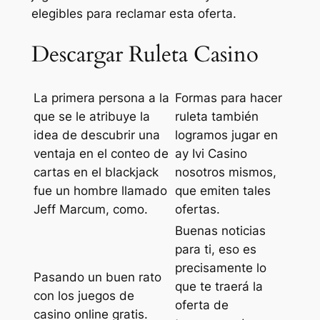
elegibles para reclamar esta oferta.
Descargar Ruleta Casino
La primera persona a la
Formas para hacer
que se le atribuye la
ruleta también
idea de descubrir una
logramos jugar en
ventaja en el conteo de
ay Ivi Casino
cartas en el blackjack
nosotros mismos,
fue un hombre llamado
que emiten tales
Jeff Marcum, como.
ofertas.
Buenas noticias
para ti, eso es
precisamente lo
Pasando un buen rato
que te traerá la
con los juegos de
oferta de
casino online gratis.