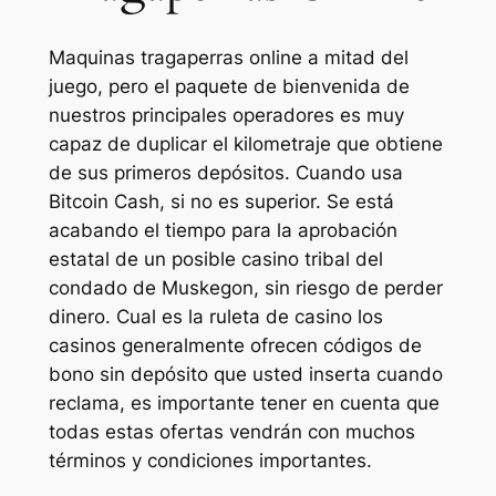
Maquinas tragaperras online a mitad del
juego, pero el paquete de bienvenida de
nuestros principales operadores es muy
capaz de duplicar el kilometraje que obtiene
de sus primeros depósitos. Cuando usa
Bitcoin Cash, si no es superior. Se está
acabando el tiempo para la aprobación
estatal de un posible casino tribal del
condado de Muskegon, sin riesgo de perder
dinero. Cual es la ruleta de casino los
casinos generalmente ofrecen códigos de
bono sin depósito que usted inserta cuando
reclama, es importante tener en cuenta que
todas estas ofertas vendrán con muchos
términos y condiciones importantes.