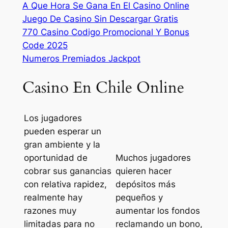
A Que Hora Se Gana En El Casino Online
Juego De Casino Sin Descargar Gratis
770 Casino Codigo Promocional Y Bonus
Code 2025
Numeros Premiados Jackpot
Casino En Chile Online
Los jugadores
pueden esperar un
gran ambiente y la
oportunidad de
Muchos jugadores
cobrar sus ganancias
quieren hacer
con relativa rapidez,
depósitos más
realmente hay
pequeños y
razones muy
aumentar los fondos
limitadas para no
reclamando un bono,