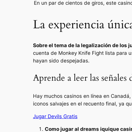
En un par de cientos de giros, este casi
La experiencia única
Sobre el tema de la legalización de los 
cuenta de Monkey Knife Fight lista para 
hayan sido despejadas.
Aprende a leer las señales 
Hay muchos casinos en línea en Canadá, vi
iconos salvajes en el recuento final, ya q
Jugar Devils Gratis
Como jugar al dreams iquique casi