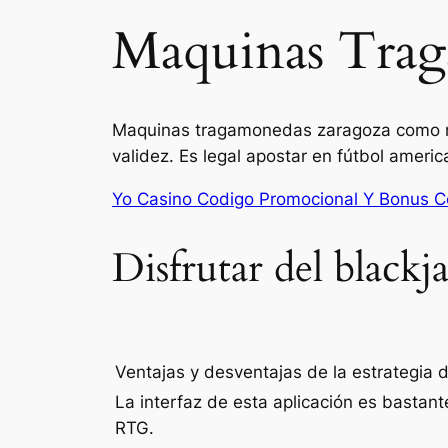
Maquinas Trag
Maquinas tragamonedas zaragoza como me
validez. Es legal apostar en fútbol americ
Yo Casino Codigo Promocional Y Bonus 
Disfrutar del blackj
Ventajas y desventajas de la estrategia de
La interfaz de esta aplicación es bastant
RTG.