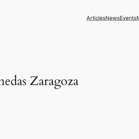
Articles
News
Events
edas Zaragoza