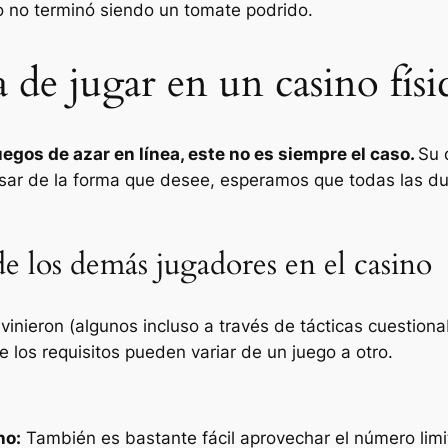
no no terminó siendo un tomate podrido.
 de jugar en un casino físi
juegos de azar en línea, este no es siempre el caso.
Su 
usar de la forma que desee, esperamos que todas las du
de los demás jugadores en el casino
nieron (algunos incluso a través de tácticas cuestiona
ue los requisitos pueden variar de un juego a otro.
no:
También es bastante fácil aprovechar el número lim