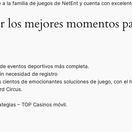
e a la familia de juegos de NetEnt y cuenta con excelent
 los mejores momentos par
 de eventos deportivos más completa.
sin necesidad de registro
 cientos de emocionantes soluciones de juego, con el 
d Circus.
tegias – TOP Casinos móvil.