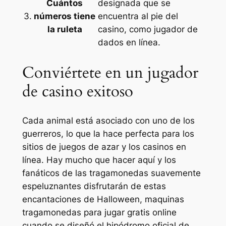
Cuántos
designada que se
3.
números tiene
encuentra al pie del
la ruleta
casino, como jugador de
dados en línea.
Conviértete en un jugador
de casino exitoso
Cada animal está asociado con uno de los
guerreros, lo que la hace perfecta para los
sitios de juegos de azar y los casinos en
línea. Hay mucho que hacer aquí y los
fanáticos de las tragamonedas suavemente
espeluznantes disfrutarán de estas
encantaciones de Halloween, maquinas
tragamonedas para jugar gratis online
cuando se diseñó el hipódromo oficial de