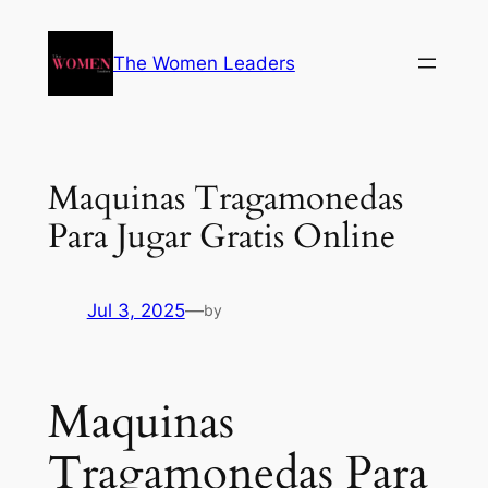
The Women Leaders
Maquinas Tragamonedas
Para Jugar Gratis Online
Jul 3, 2025
—
by
Maquinas
Tragamonedas Para