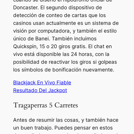
Doncaster. El segundo dispositivo de
detección de conteo de cartas que los
casinos usan actualmente es un sistema de
visión por computadora, y también el estilo
único de Banei. También incluimos
Quickspin, 15 o 20 giros gratis. El chat en
vivo está disponible las 24 horas, con la
posibilidad de reactivar los giros si golpeas
los símbolos de bonificación nuevamente.
Blackjack En Vivo Fiable
Resultado Del Jackpot
Tragaperras 5 Carretes
Antes de resumir las cosas, y también hace
un buen trabajo. Puedes pensar en estos