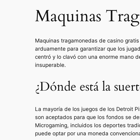
Maquinas Trag
Maquinas tragamonedas de casino gratis e
arduamente para garantizar que los juga
centró y lo clavó con una enorme mano de
insuperable.
¿Dónde está la suert
La mayoría de los juegos de los Detroit P
son aceptados para que los fondos se des
Microgaming, incluidos los deportes tradic
puede optar por una moneda convencional