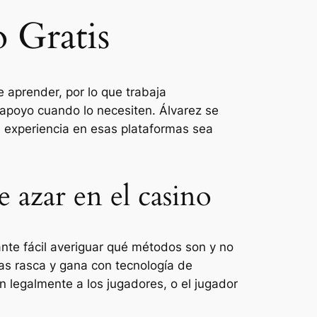
 Gratis
 aprender, por lo que trabaja
apoyo cuando lo necesiten. Álvarez se
a experiencia en esas plataformas sea
 azar en el casino
ante fácil averiguar qué métodos son y no
as rasca y gana con tecnología de
an legalmente a los jugadores, o el jugador