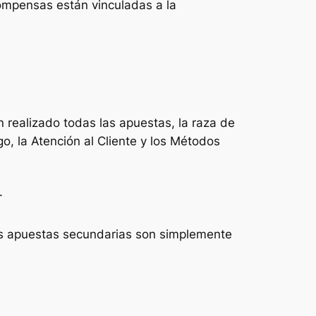
compensas están vinculadas a la
realizado todas las apuestas, la raza de
o, la Atención al Cliente y los Métodos
.
 las apuestas secundarias son simplemente