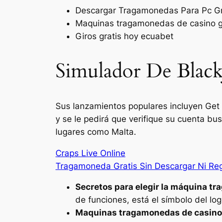
Descargar Tragamonedas Para Pc Gr
Maquinas tragamonedas de casino g
Giros gratis hoy ecuabet
Simulador De Black
Sus lanzamientos populares incluyen Get 
y se le pedirá que verifique su cuenta 
lugares como Malta.
Craps Live Online
Tragamoneda Gratis Sin Descargar Ni Reg
Secretos para elegir la máquina 
de funciones, está el símbolo del logo
Maquinas tragamonedas de casino 