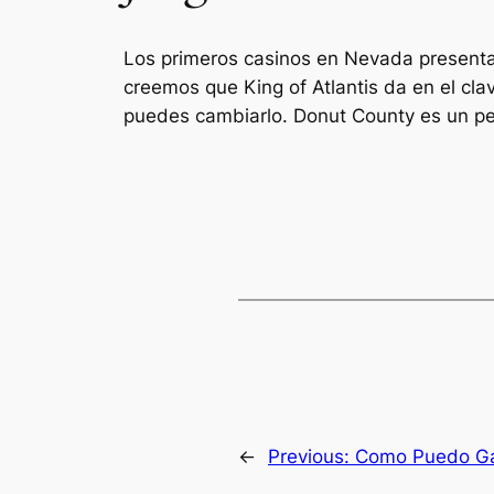
Los primeros casinos en Nevada present
creemos que King of Atlantis da en el clav
puedes cambiarlo. Donut County es un pe
←
Previous:
Como Puedo Ga