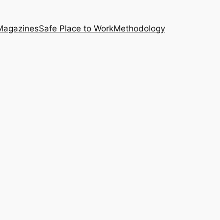
Magazines
Safe Place to Work
Methodology