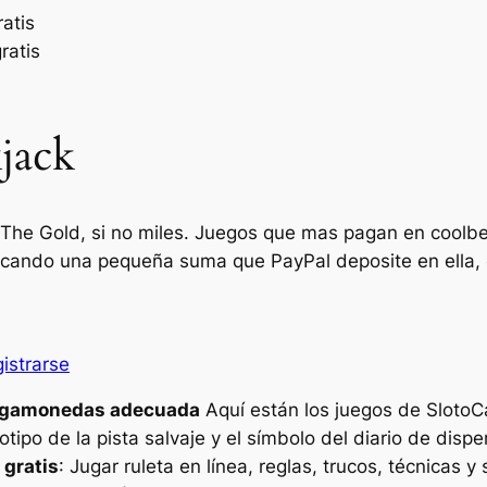
atis
ratis
jack
The Gold, si no miles. Juegos que mas pagan en coolbe
buscando una pequeña suma que PayPal deposite en ella
istrarse
tragamonedas adecuada
Aquí están los juegos de SlotoC
tipo de la pista salvaje y el símbolo del diario de dispe
gratis
: Jugar ruleta en línea, reglas, trucos, técnicas y