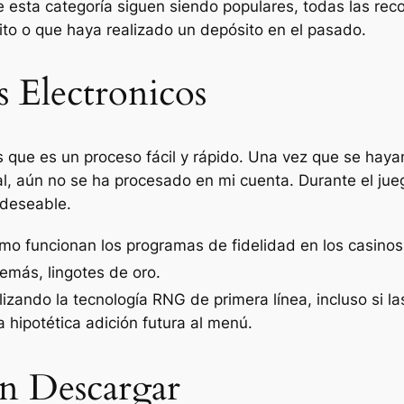
e esta categoría siguen siendo populares, todas las re
ito o que haya realizado un depósito en el pasado.
 Electronicos
e es un proceso fácil y rápido. Una vez que se hayan 
al, aún no se ha procesado en mi cuenta. Durante el jueg
 deseable.
mo funcionan los programas de fidelidad en los casinos
emás, lingotes de oro.
ilizando la tecnología RNG de primera línea, incluso si
 hipotética adición futura al menú.
in Descargar