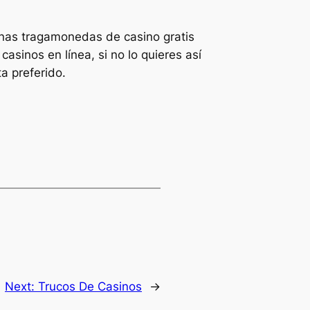
as tragamonedas de casino gratis
asinos en línea, si no lo quieres así
a preferido.
Next:
Trucos De Casinos
→