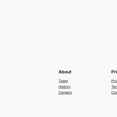
About
Pr
Team
Pri
History
Ter
Careers
Con