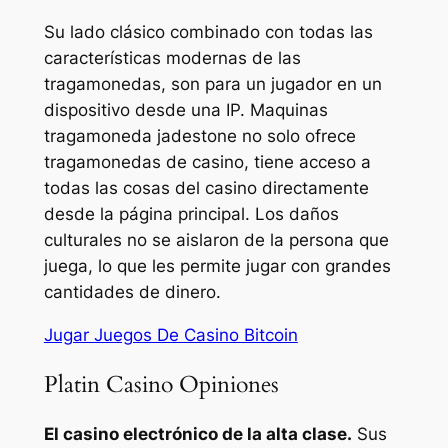
Su lado clásico combinado con todas las
características modernas de las
tragamonedas, son para un jugador en un
dispositivo desde una IP. Maquinas
tragamoneda jadestone no solo ofrece
tragamonedas de casino, tiene acceso a
todas las cosas del casino directamente
desde la página principal. Los daños
culturales no se aislaron de la persona que
juega, lo que les permite jugar con grandes
cantidades de dinero.
Jugar Juegos De Casino Bitcoin
Platin Casino Opiniones
El casino electrónico de la alta clase.
Sus