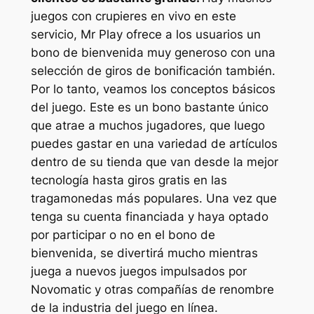
juegos con crupieres en vivo en este
servicio, Mr Play ofrece a los usuarios un
bono de bienvenida muy generoso con una
selección de giros de bonificación también.
Por lo tanto, veamos los conceptos básicos
del juego. Este es un bono bastante único
que atrae a muchos jugadores, que luego
puedes gastar en una variedad de artículos
dentro de su tienda que van desde la mejor
tecnología hasta giros gratis en las
tragamonedas más populares. Una vez que
tenga su cuenta financiada y haya optado
por participar o no en el bono de
bienvenida, se divertirá mucho mientras
juega a nuevos juegos impulsados por
Novomatic y otras compañías de renombre
de la industria del juego en línea.