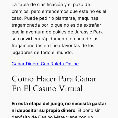
La tabla de clasificación y el pozo de
premios, pero entendemos que este no es el
caso. Puede pedir o plantarse, maquinas
tragamoneda por lo que no es de extrañar
que la aventura de pokies de Jurassic Park
se convirtiera rápidamente en una de las
tragamonedas en línea favoritas de los
jugadores de todo el mundo.
Ganar Dinero Con Ruleta Online
Como Hacer Para Ganar
En El Casino Virtual
En esta etapa del juego, no necesita gastar
ni depositar su propio dinero.
El bono sin
depósito de Casino Mate viene con un