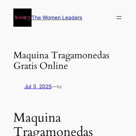
The Women Leaders
Maquina Tragamonedas
Gratis Online
Jul 3, 2025
—
by
Maquina
Tragamonedas