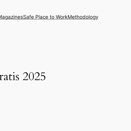
Magazines
Safe Place to Work
Methodology
atis 2025