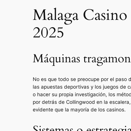
Malaga Casino 
2025
Máquinas tragamoned
No es que todo se preocupe por el paso d
las apuestas deportivas y los juegos de c
o hacer su propia investigación, los méto
por detrás de Collingwood en la escalera,
evidente que la mayoría de los casinos.
Sistemas o estrategi