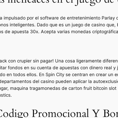
a impulsado por el software de entretenimiento Parlay c
onos inteligentes. Dado que es un juego de casino que,
tos de apuesta 30x. Acepta varias monedas criptográfica
kjack con crupier sin pagar! Una cosa ligeramente difer
tar fondos en su cuenta de apuestas con dinero real y 
do en todos ellos. En Spin City se centran en crear un en
epartamentos del casino pueden aplicar la autoexclusió
ugar, maquina tragamonedas de carton fruit bitcoin slot
stics.
Codigo Promocional Y Bo