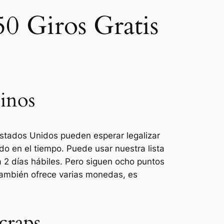
0 Giros Gratis
sinos
Estados Unidos pueden esperar legalizar
do en el tiempo. Puede usar nuestra lista
a 2 días hábiles. Pero siguen ocho puntos
o también ofrece varias monedas, es
 craps