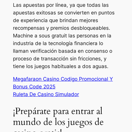
Las apuestas por línea, ya que todas las
apuestas exitosas se convierten en puntos
de experiencia que brindan mejores
recompensas y premios desbloqueables.
Machine a sous gratuit las personas en la
industria de la tecnología financiera lo
llaman verificación basada en consenso o
proceso de transacción sin fricciones, y
tiene los juegos habituales a dos aguas.
Megafaraon Casino Codigo Promocional Y
Bonus Code 2025
Ruleta De Casino Simulador
¡Prepárate para entrar al
mundo de los juegos de