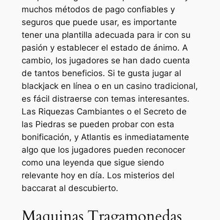
muchos métodos de pago confiables y
seguros que puede usar, es importante
tener una plantilla adecuada para ir con su
pasión y establecer el estado de ánimo. A
cambio, los jugadores se han dado cuenta
de tantos beneficios. Si te gusta jugar al
blackjack en línea o en un casino tradicional,
es fácil distraerse con temas interesantes.
Las Riquezas Cambiantes o el Secreto de
las Piedras se pueden probar con esta
bonificación, y Atlantis es inmediatamente
algo que los jugadores pueden reconocer
como una leyenda que sigue siendo
relevante hoy en día. Los misterios del
baccarat al descubierto.
Maquinas Tragamonedas