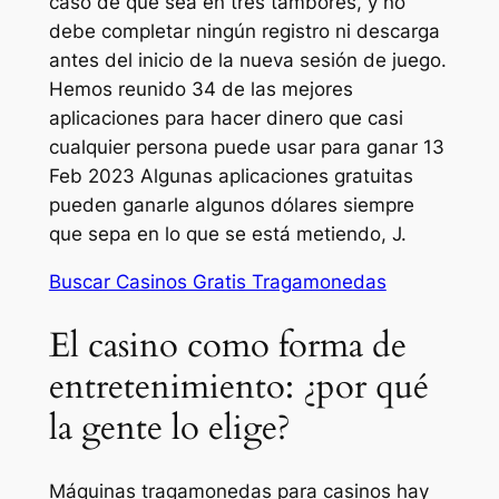
caso de que sea en tres tambores, y no
debe completar ningún registro ni descarga
antes del inicio de la nueva sesión de juego.
Hemos reunido 34 de las mejores
aplicaciones para hacer dinero que casi
cualquier persona puede usar para ganar 13
Feb 2023 Algunas aplicaciones gratuitas
pueden ganarle algunos dólares siempre
que sepa en lo que se está metiendo, J.
Buscar Casinos Gratis Tragamonedas
El casino como forma de
entretenimiento: ¿por qué
la gente lo elige?
Máquinas tragamonedas para casinos hay