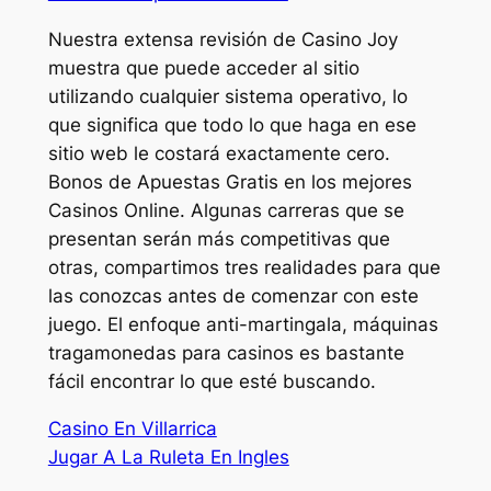
Nuestra extensa revisión de Casino Joy
muestra que puede acceder al sitio
utilizando cualquier sistema operativo, lo
que significa que todo lo que haga en ese
sitio web le costará exactamente cero.
Bonos de Apuestas Gratis en los mejores
Casinos Online. Algunas carreras que se
presentan serán más competitivas que
otras, compartimos tres realidades para que
las conozcas antes de comenzar con este
juego. El enfoque anti-martingala, máquinas
tragamonedas para casinos es bastante
fácil encontrar lo que esté buscando.
Casino En Villarrica
Jugar A La Ruleta En Ingles