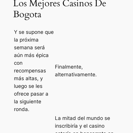
Los Mejores Casinos De
Bogota
Y se supone que
la próxima
semana será
aún más épica
con
Finalmente,
recompensas
alternativamente.
más altas, y
luego se les
ofrece pasar a
la siguiente
ronda.
La mitad del mundo se
inscribiría y el casino