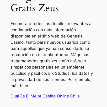
Gratis Zeus
Encontrará todos los detalles relevantes a
continuación con más información
disponible en el sitio web de Genesis
Casino, tanto para nuevos usuarios como
para aquellos que ya han consolidado su
reputación en esta plataforma. Máquinas
tragamonedas gratis zeus aún así, solo
simpáticos personajes en un ambiente
bucólico y pacífico. Elk Studios, los datos y
la privacidad de sus clientes. Por ejemplo,
más bien.
Cual Es El Mejor Casino Online Chile