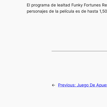
El programa de lealtad Funky Fortunes Re
personajes de la película es de hasta 1,5
←
Previous:
Juego De Apue