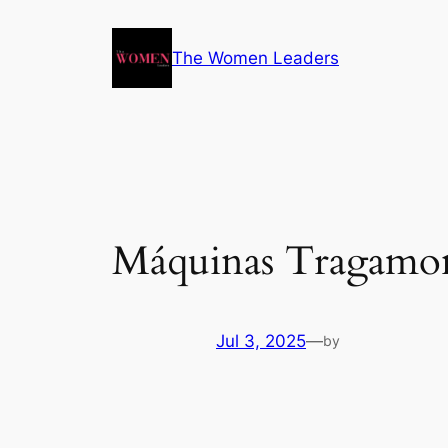
The Women Leaders
Máquinas Tragamon
Jul 3, 2025
—
by