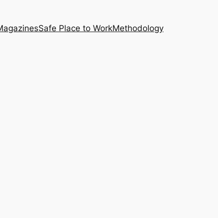
Magazines
Safe Place to Work
Methodology