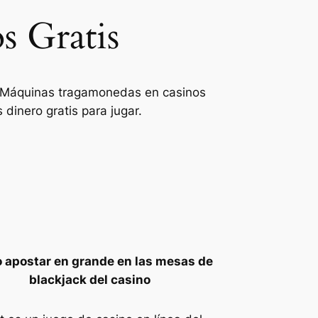
 Gratis
. Máquinas tragamonedas en casinos
dinero gratis para jugar.
apostar en grande en las mesas de
blackjack del casino