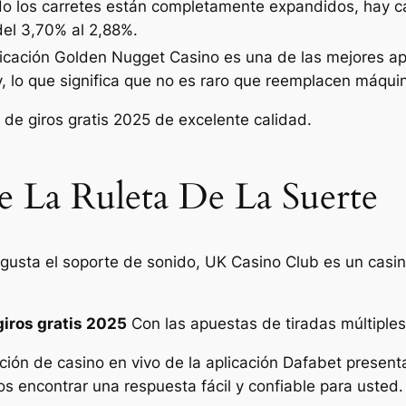
o los carretes están completamente expandidos, hay cas
del 3,70% al 2,88%.
licación Golden Nugget Casino es una de las mejores ap
, lo que significa que no es raro que reemplacen máqui
de giros gratis 2025 de excelente calidad.
e La Ruleta De La Suerte
 gusta el soporte de sonido, UK Casino Club es un casin
giros gratis 2025
Con las apuestas de tiradas múltiple
ión de casino en vivo de la aplicación Dafabet presen
 encontrar una respuesta fácil y confiable para usted.