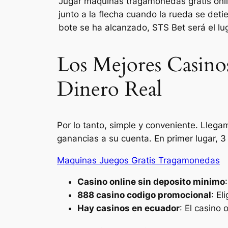
Jugar maquinas tragamonedas gratis onli
junto a la flecha cuando la rueda se deti
bote se ha alcanzado, STS Bet será el lug
Los Mejores Casino
Dinero Real
Por lo tanto, simple y conveniente. Lleg
ganancias a su cuenta. En primer lugar, 
Maquinas Juegos Gratis Tragamonedas
Casino online sin deposito minimo
888 casino codigo promocional
: El
Hay casinos en ecuador
: El casino